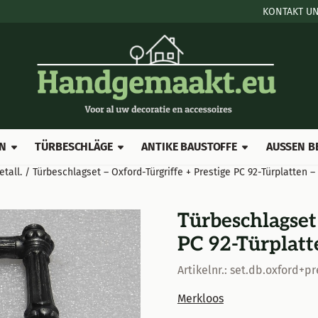
le Cookies zulassen.
KONTAKT UN
N
TÜRBESCHLÄGE
ANTIKE BAUSTOFFE
AUSSEN B
tall.
/
Türbeschlagset – Oxford-Türgriffe + Prestige PC 92-Türplatten –
Türbeschlagset 
PC 92-Türplatt
Artikelnr.:
set.db.oxford+pr
Merkloos