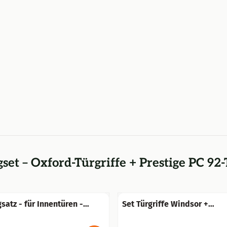
set – Oxford-Türgriffe + Prestige PC 92-
satz - für Innentüren -
Set Türgriffe Windsor +
etterfest
Türgriffrosetten, quadratisc
Gusseisen, verzinkt