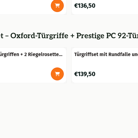
Preis: 136,50
€136,50
t – Oxford-Türgriffe + Prestige PC 92-Tü
ürgriffen + 2 Riegelrosetten
Türgriffset mit Rundfalle u
rosetten - gewachstes Eisen
Schlossrosetten - PZ - Dunk
Eisen verrostet
0
Preis: 139,50
€139,50