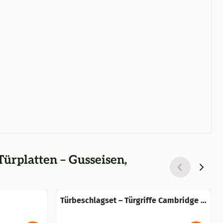
Türplatten – Gusseisen,
Türbeschlagset – Türgriffe Cambridge +
h –
Türplatten Baron BB 72 – Gusseisen,
verzinkt