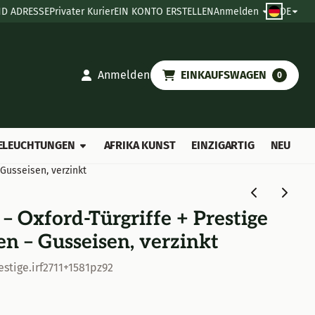
D ADRESSE
Privater Kurier
EIN KONTO ERSTELLEN
Anmelden
DE
Anmelden
EINKAUFSWAGEN
0
ELEUCHTUNGEN
AFRIKA KUNST
EINZIGARTIG
NEU
 Gusseisen, verzinkt
– Oxford-Türgriffe + Prestige
en – Gusseisen, verzinkt
estige.irf2711+1581pz92