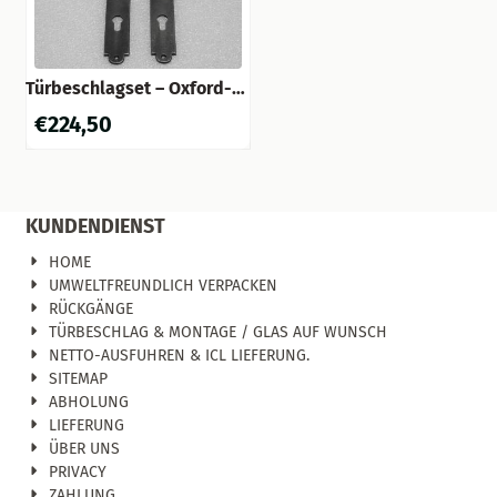
Türbeschlagset – Oxford-
Türgriffe + Prestige PC 92-
€
224,50
Türplatten – Gusseisen,
verzinkt
KUNDENDIENST
HOME
UMWELTFREUNDLICH VERPACKEN
RÜCKGÄNGE
TÜRBESCHLAG & MONTAGE / GLAS AUF WUNSCH
NETTO-AUSFUHREN & ICL LIEFERUNG.
SITEMAP
ABHOLUNG
LIEFERUNG
ÜBER UNS
PRIVACY
ZAHLUNG