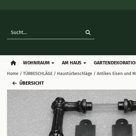
Cookie-Einstellungen verfügbar. Einstellungen wählen oder al
Suche
WOHNRAUM
AM HAUS
GARTENDEKORATIO
Home
/
TÜRBESCHLÄGE
/
Haustürbeschläge
/
Antikes Eisen und Me
ÜBERSICHT