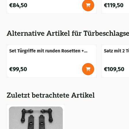
Preis: 84,50
Preis: 119,50
€84,50
€119,50
Alternative Artikel für
Türbeschlagse
Set Türgriffe mit runden Rosetten +
Satz mit 2 T
Schlüsselrosetten PC – Mattschwarz –
+ 2 Schloss
Aluminium
Preis: 99,50
Preis: 109,5
€99,50
€109,50
Zuletzt betrachtete Artikel