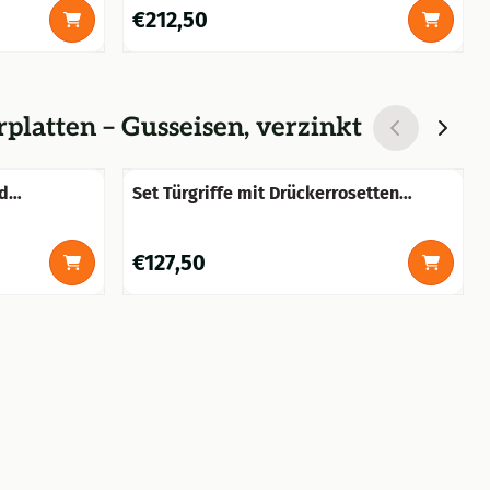
Preis: 212,50
€212,50
rplatten – Gusseisen, verzinkt
nd
Set Türgriffe mit Drückerrosetten
elbraun -
Vierkant + Kurbelstift - Eisen -
Dunkelbraun
Preis: 127,50
€127,50