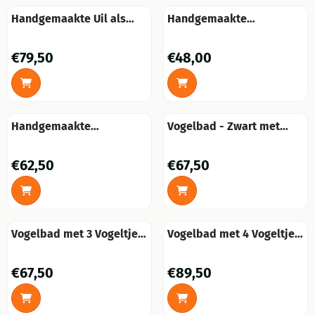
Handgemaakte Uil als
Handgemaakte
Tuinsteker - 83 cm -
Tuinsteker met 2 Uilen -
Metaal
113 cm - Metaal
Prijs: 79,50
Prijs: 48,00
€79,50
€48,00
Handgemaakte
Vogelbad - Zwart met
Voederschaal, vogelbad
Vogeltjes 2 om 1 -
met 2 Vogels naast Elkaar
Tuinsteker - Metaal
Prijs: 62,50
Prijs: 67,50
€62,50
€67,50
- Tuinsteker - Metaal
Vogelbad met 3 Vogeltjes
Vogelbad met 4 Vogeltjes
- Tuinsteker - Metaal
- 60 cm - Gietijzer
Prijs: 67,50
Prijs: 89,50
€67,50
€89,50