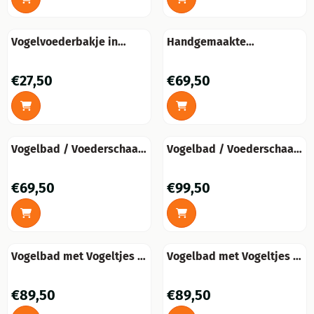
Vogelvoederbakje in
Handgemaakte
Hartvormige Boog -
Voederschaal / Vogelbad
Hangend - Metaal
– Metaal – Ø 45 cm – Met
Prijs: 27,50
Prijs: 69,50
€27,50
€69,50
IJsvogel
Vogelbad / Voederschaal
Vogelbad / Voederschaal
Met 2 Vogeltjes – Metaal –
met Vogeltjes - Staand -
Ø 45 cm – Handgemaakt
82 cm - Metaal
Prijs: 69,50
Prijs: 99,50
€69,50
€99,50
Vogelbad met Vogeltjes -
Vogelbad met Vogeltjes -
75 cm - Rustiek Groen -
75 cm - Rustiek Blauw -
Metaal
Metaal
Prijs: 89,50
Prijs: 89,50
€89,50
€89,50