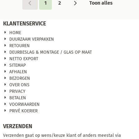
1
2
Toon alles
KLANTENSERVICE
HOME
DUURZAAM VERPAKKEN
RETOUREN
DEURBESLAG & MONTAGE / GLAS OP MAAT
NETTO EXPORT
SITEMAP
AFHALEN
BEZORGEN
OVER ONS
PRIVACY
BETALEN
VOORWAARDEN
PRIVÉ KOERIER
VERZENDEN
Verzenden gaat op wens/keuze klant of anders meestal via