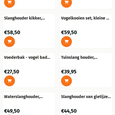
Slanghouder kikker,
Vogelkooien set, kleine +
gietijzer groen
grote ronde, metalen, wit.
Prijs: 58,50
Prijs: 59,50
€58,50
€59,50
Voederbak - vogel bad
Tuinslang houder,
voor de muur, gietijzer
gemaakt van gietijzer,
weerbestendig
Prijs: 27,50
Prijs: 39,95
€27,50
€39,95
Waterslanghouder,
Slanghouder van gietijzer,
metalen houder,
uw tuinslang eenvoudig
weerbestendig gietijzer
oprollen.
Prijs: 49,50
Prijs: 44,50
€49,50
€44,50
bruin