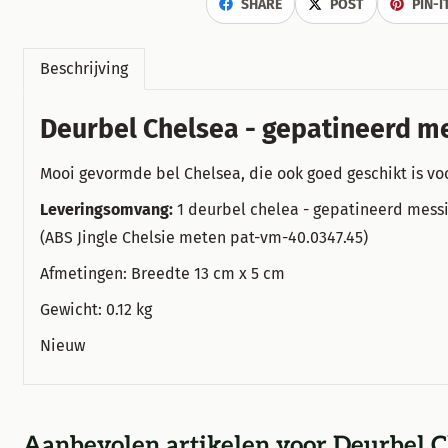
SHARE
POST
PIN-I
Beschrijving
Deurbel Chelsea - gepatineerd m
Mooi gevormde bel Chelsea, die ook goed geschikt is vo
Leveringsomvang:
1 deurbel chelea - gepatineerd mess
(ABS Jingle Chelsie meten pat-vm-40.0347.45)
Afmetingen: Breedte 13 cm x 5 cm
Gewicht: 0.12 kg
Nieuw
Aanbevolen artikelen voor
Deurbel C