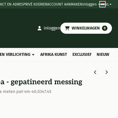
ACT EN ADRES
PRIVÉ KOERIER
ACCOUNT AANMAKEN
Inloggen
NL
Inloggen
WINKELWAGEN
0
EN VERLICHTING
AFRIKA KUNST
EXCLUSIEF
NIEUW
a - gepatineerd messing
ea meten pat-vm-40.0347.45