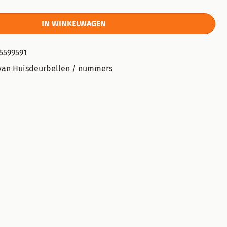
IN WINKELWAGEN
5599591
van Huisdeurbellen / nummers