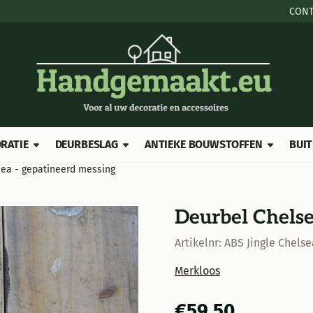
e cookies toe.
CONT
RATIE
DEURBESLAG
ANTIEKE BOUWSTOFFEN
BUIT
sea - gepatineerd messing
Deurbel Chelse
Artikelnr:
ABS Jingle Chels
Merkloos
€
59,50