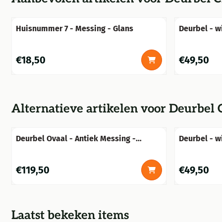
Huisnummer 7 - Messing - Glans
Deurbel - wi
ijzer bruin
Prijs: 18,50
Prijs: 49,50
€18,50
€49,50
Alternatieve artikelen voor
Deurbel C
Deurbel Ovaal - Antiek Messing -
Deurbel - wi
Beldrukker
ijzer bruin
Prijs: 119,50
Prijs: 49,50
€119,50
€49,50
Laatst bekeken items