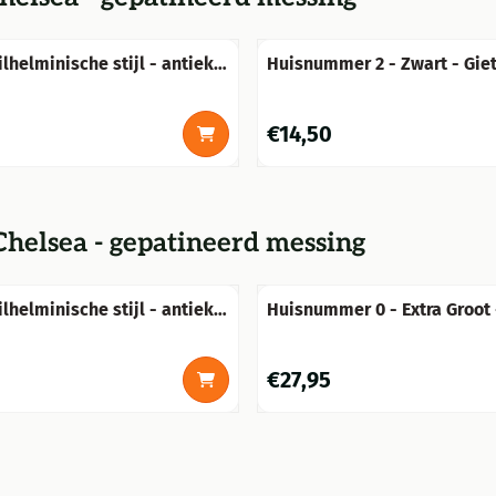
lhelminische stijl - antiek
Huisnummer 2 - Zwart - Giet
Prijs: 14,50
€14,50
helsea - gepatineerd messing
lhelminische stijl - antiek
Huisnummer 0 - Extra Groot 
Prijs: 27,95
€27,95