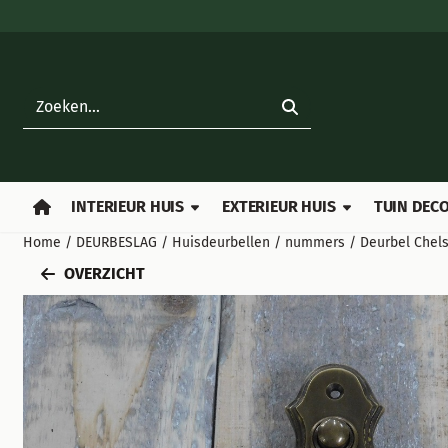
Cookievoorkeuren zijn beschikbaar. Kies instellingen of sta all
Zoeken
INTERIEUR HUIS
EXTERIEUR HUIS
TUIN DECO
Home
/
DEURBESLAG
/
Huisdeurbellen / nummers
/
Deurbel Chel
OVERZICHT