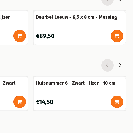
ijzer
Deurbel Leeuw - 9,5 x 8 cm - Messing
Prijs: 89,50
€89,50
- Zwart
Huisnummer 6 - Zwart - IJzer - 10 cm
Prijs: 14,50
€14,50