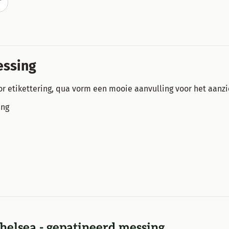
T
essing
or etikettering, qua vorm een mooie aanvulling voor het aanzi
ing
helsea - gepatineerd messing