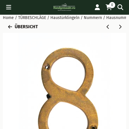
Cookie-Einstellungen verfügbar. Einstellungen wählen oder al
0
Home
/
TÜRBESCHLÄGE
/
Haustürklingeln / Nummern
/
Hausnummer 
ÜBERSICHT