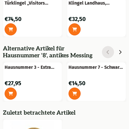
Türklingel „Visitors
Klingel Landhaus,
Welcome“ – 8 cm –
Türklingel Gong Retro,
Messing
schwarz - antik
Preis: 74,50
Preis: 32,50
€74,50
€32,50
Alternative Artikel für
Hausnummer '8', antikes Messing
Hausnummer 3 - Extra
Hausnummer 7 - Schwarz
groß - Schwarz
- Gusseisen
Preis: 27,95
Preis: 14,50
€27,95
€14,50
Zuletzt betrachtete Artikel