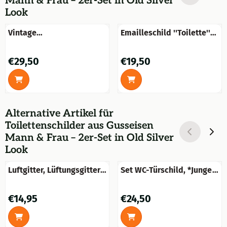
Mann & Frau – 2er-Set in Old Silver
Look
Vintage
Emailleschild ''Toilette''
Toilettenpapierhalter -
für die Tür
''St Pancrash Fixture''.
Preis: 29,50
Preis: 19,50
€29,50
€19,50
Alternative Artikel für
Toilettenschilder aus Gusseisen
Mann & Frau – 2er-Set in Old Silver
Look
Luftgitter, Lüftungsgitter,
Set WC-Türschild, *Junge
Kunststoff-braun
und Mädchen *, Messing
Preis: 14,95
Preis: 24,50
€14,95
€24,50