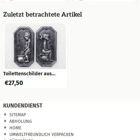
Zuletzt betrachtete Artikel
Toilettenschilder aus
Gusseisen Mann & Frau –
€
27,50
2er-Set in Old Silver Look
KUNDENDIENST
SITEMAP
ABHOLUNG
HOME
UMWELTFREUNDLICH VERPACKEN