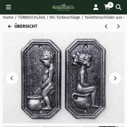
Cookie-Einstellungen verfügbar. Einstellungen wählen oder al
0
Home
/
TÜRBESCHLÄGE
/
WC-Türbeschläge
/
Toilettenschilder aus G
ÜBERSICHT