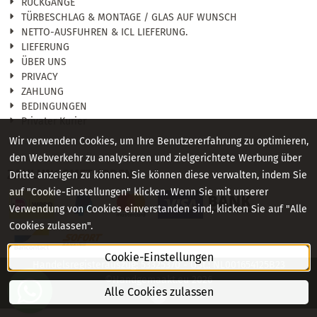
RÜCKGÄNGE
TÜRBESCHLAG & MONTAGE / GLAS AUF WUNSCH
NETTO-AUSFUHREN & ICL LIEFERUNG.
LIEFERUNG
ÜBER UNS
PRIVACY
ZAHLUNG
BEDINGUNGEN
Privater Kurier
Wir verwenden Cookies, um Ihre Benutzererfahrung zu optimieren,
den Webverkehr zu analysieren und zielgerichtete Werbung über
ZAHLUNGSMETHODEN
Dritte anzeigen zu können. Sie können diese verwalten, indem Sie
auf "Cookie-Einstellungen" klicken. Wenn Sie mit unserer
Verwendung von Cookies einverstanden sind, klicken Sie auf "Alle
Cookies zulassen".
Cookie-Einstellungen
Handelsregisterauszug: 53325370 - USt.: NL001654125B23
©Handgemaakt.eu
2026
Alle Cookies zulassen