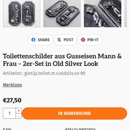
SHARE
POST
PIN-IT
Toilettenschilder aus Gusseisen Mann &
Frau – 2er-Set in Old Silver Look
Artikelnr.:
gietijz.toilet.m.v.oldsilv.cs-90
Merkloos
€
27,50
Anzahl
+
IN WARENKORB
-
EAN
6154140892804