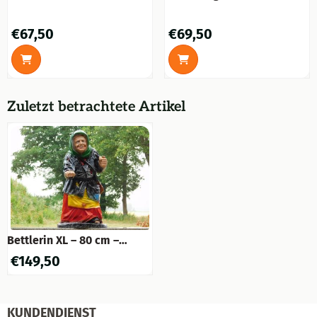
Löwenkopf, wunderschön
cm – Polystone
detailliert, Polystone in
Preis: 67,50
Preis: 69,50
€67,50
€69,50
Holzoptik
Zuletzt betrachtete Artikel
Bettlerin XL – 80 cm –
Humorvolle Figurenfigur
€
149,50
aus Polystone
KUNDENDIENST