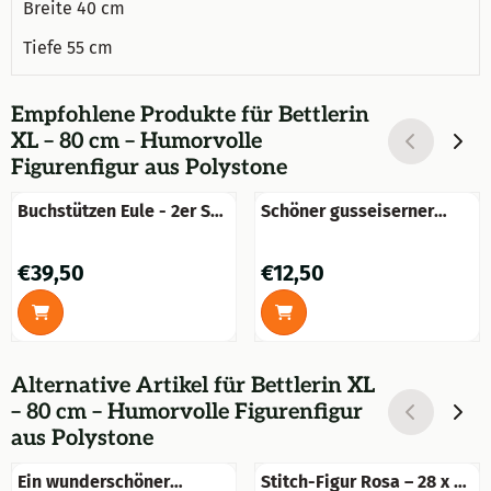
Breite 40 cm
Tiefe 55 cm
Empfohlene Produkte für
Bettlerin
XL – 80 cm – Humorvolle
Figurenfigur aus Polystone
Buchstützen Eule - 2er Set
Schöner gusseiserner
- Gusseisen
Schmetterling in
wunderbaren Farben.
Preis: 39,50
Preis: 12,50
€39,50
€12,50
Alternative Artikel für
Bettlerin XL
– 80 cm – Humorvolle Figurenfigur
aus Polystone
Ein wunderschöner
Stitch-Figur Rosa – 28 x 33