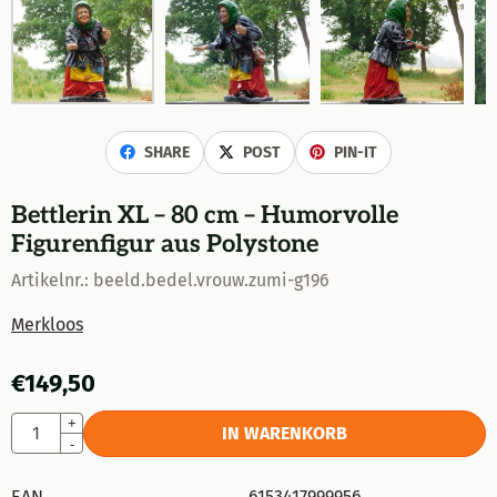
SHARE
POST
PIN-IT
Bettlerin XL – 80 cm – Humorvolle
Figurenfigur aus Polystone
Artikelnr.:
beeld.bedel.vrouw.zumi-g196
Merkloos
€
149,50
Anzahl
+
IN WARENKORB
-
EAN
6153417999956