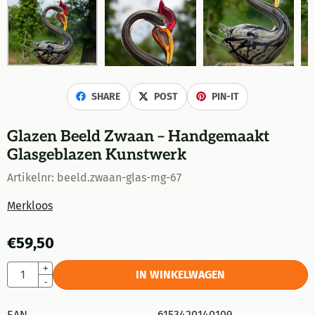
SHARE
POST
PIN-IT
Glazen Beeld Zwaan – Handgemaakt
Glasgeblazen Kunstwerk
Artikelnr:
beeld.zwaan-glas-mg-67
Merkloos
€
59,50
Aantal
+
IN WINKELWAGEN
-
EAN
6153420140109