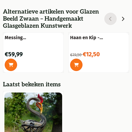
Alternatieve artikelen voor
Glazen
Beeld Zwaan – Handgemaakt
Glasgeblazen Kunstwerk
Messing
Haan en Kip -
scheepsraamspiegel
handbeschilderd -
klapbaar, fraai.
keramiek
Prijs: 59,99
Van 19,50 voor 12,50
€59,99
€12,50
€19,50
Laatst bekeken items