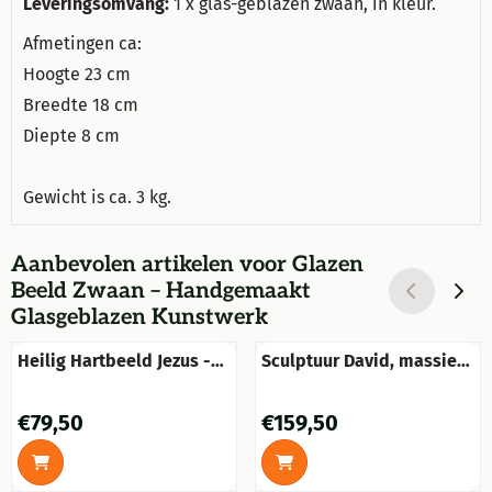
Leveringsomvang:
1 x glas-geblazen zwaan, in kleur.
Afmetingen ca:
Hoogte 23 cm
Breedte 18 cm
Diepte 8 cm
Gewicht is ca. 3 kg.
Aanbevolen artikelen voor
Glazen
Beeld Zwaan – Handgemaakt
Glasgeblazen Kunstwerk
Heilig Hartbeeld Jezus -
Sculptuur David, massief
Steen - 55 cm
steen oxide, imponerend
fraai!!
Prijs: 79,50
Prijs: 159,50
€79,50
€159,50