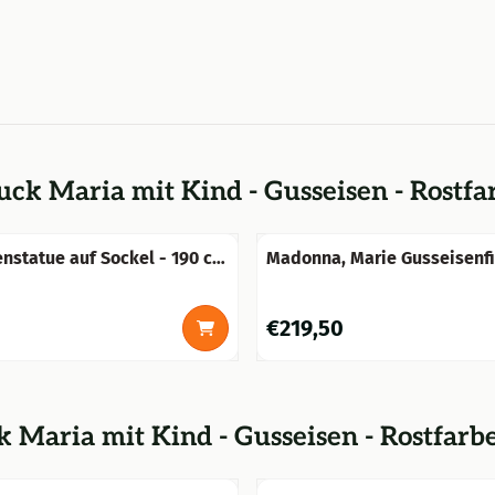
k Maria mit Kind - Gusseisen - Rostfa
nstatue auf Sockel - 190 cm
Madonna, Marie Gusseisenf
in
0
Preis: 219,50
€219,50
Maria mit Kind - Gusseisen - Rostfarb