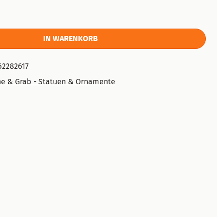
IN WARENKORB
62282617
he & Grab - Statuen & Ornamente