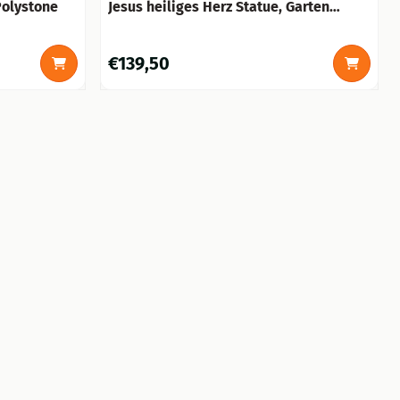
Polystone
Jesus heiliges Herz Statue, Garten
Statue Gusseisen, schön gestaltet
schwere Statue
Preis: 139,50
€139,50