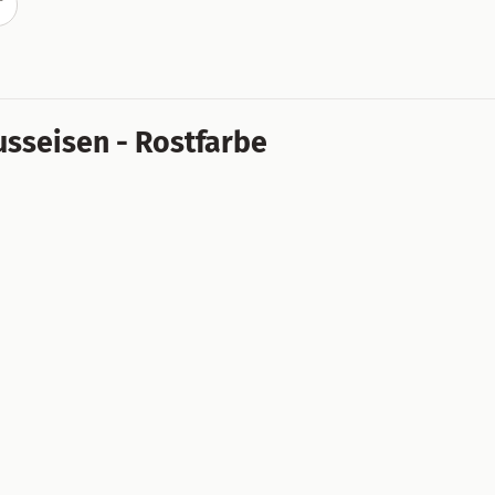
T
sseisen - Rostfarbe