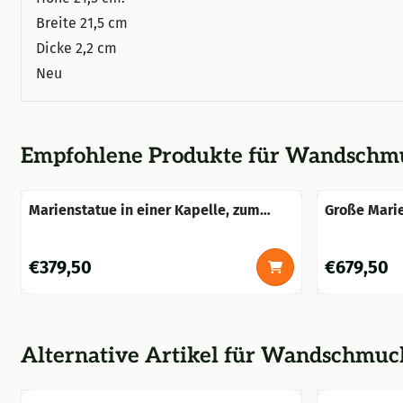
Breite 21,5 cm
Dicke 2,2 cm
Neu
Empfohlene Produkte für
Wandschmuc
Marienstatue in einer Kapelle, zum
Große Marie
Beten, Marienkapelle
- Massivste
Preis: 379,50
Preis: 679,5
€379,50
€679,50
Alternative Artikel für
Wandschmuck 