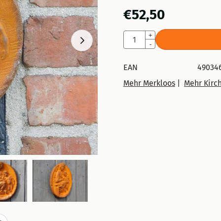
€
52,50
Anzahl
+
-
EAN
49034
Mehr Merkloos
|
Mehr Kirc