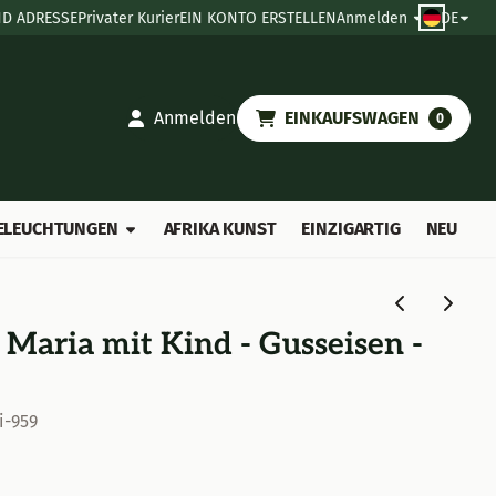
D ADRESSE
Privater Kurier
EIN KONTO ERSTELLEN
Anmelden
DE
Anmelden
EINKAUFSWAGEN
0
ELEUCHTUNGEN
AFRIKA KUNST
EINZIGARTIG
NEU
aria mit Kind - Gusseisen -
i-959