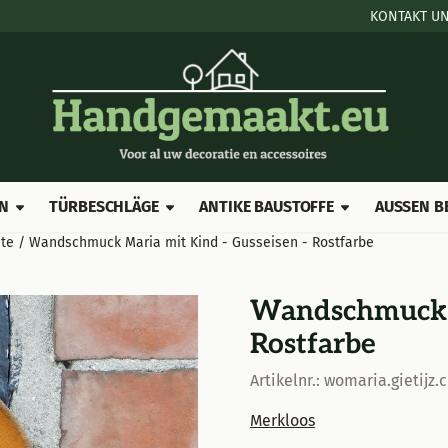
le Cookies zulassen.
KONTAKT UN
N
TÜRBESCHLÄGE
ANTIKE BAUSTOFFE
AUSSEN B
nte
/
Wandschmuck Maria mit Kind - Gusseisen - Rostfarbe
Wandschmuck M
Rostfarbe
Artikelnr.:
womaria.gietijz.c
Merkloos