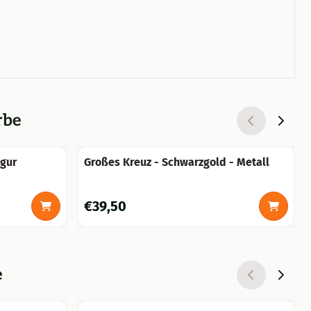
rbe
igur
Großes Kreuz - Schwarzgold - Metall
Preis: 39,50
€39,50
e