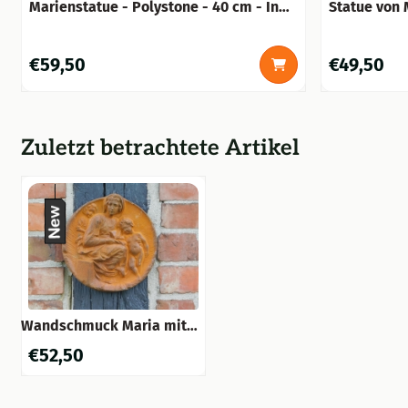
Marienstatue - Polystone - 40 cm - In
Statue von 
Farbe
Preis: 59,50
Preis: 49,50
€59,50
€49,50
Zuletzt betrachtete Artikel
Wandschmuck Maria mit
Kind - Gusseisen -
€
52,50
Rostfarbe