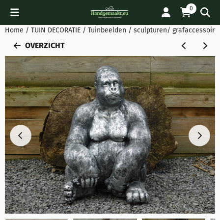
Cookievoorkeuren zijn beschikbaar. Kies instellingen of sta all
0
Home
/
TUIN DECORATIE
/
Tuinbeelden / sculpturen/ grafaccessoire
OVERZICHT