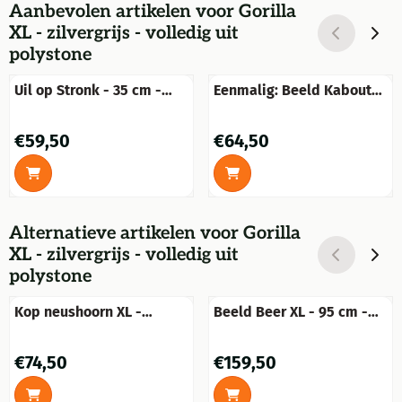
Aanbevolen artikelen voor
Gorilla
XL - zilvergrijs - volledig uit
polystone
Uil op Stronk - 35 cm -
Eenmalig: Beeld Kabouter
Polystone - Gedetailleerd
Groen - 57 cm - Polystone
Prijs: 59,50
Prijs: 64,50
€59,50
€64,50
Alternatieve artikelen voor
Gorilla
XL - zilvergrijs - volledig uit
polystone
Kop neushoorn XL -
Beeld Beer XL - 95 cm -
polystone -
Polystone
wanddecoratie
Prijs: 74,50
Prijs: 159,50
€74,50
€159,50