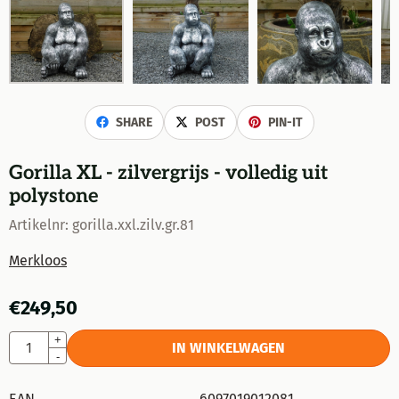
SHARE
POST
PIN-IT
Gorilla XL - zilvergrijs - volledig uit
polystone
Artikelnr:
gorilla.xxl.zilv.gr.81
Merkloos
€
249,50
Aantal
+
IN WINKELWAGEN
-
EAN
6097019012081