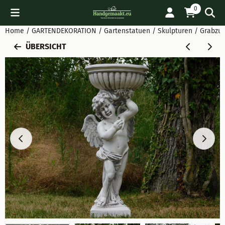
Cookie-Einstellungen verfügbar. Einstellungen wählen oder al
0
Home
/
GARTENDEKORATION
/
Gartenstatuen / Skulpturen / Grabzu
ÜBERSICHT