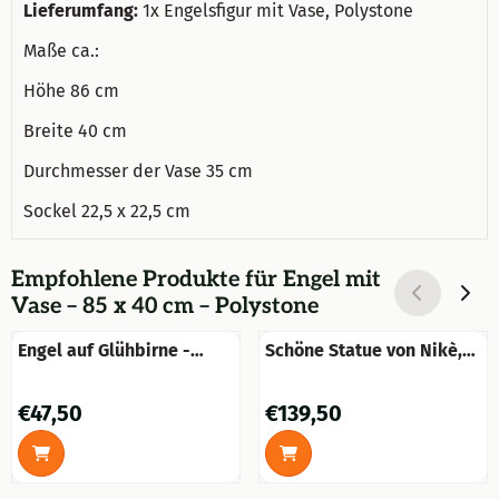
Lieferumfang:
1x Engelsfigur mit Vase, Polystone
Maße ca.:
Höhe 86 cm
Breite 40 cm
Durchmesser der Vase 35 cm
Sockel 22,5 x 22,5 cm
Empfohlene Produkte für
Engel mit
Vase – 85 x 40 cm – Polystone
Engel auf Glühbirne -
Schöne Statue von Nikè,
Gusseisen - Oxid
aus Polystone
Preis: 47,50
Preis: 139,50
€47,50
€139,50