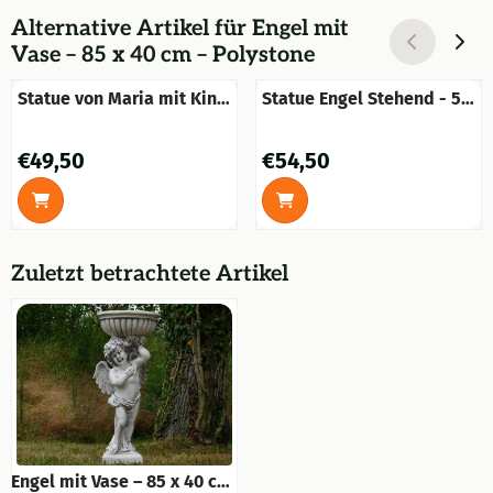
Alternative Artikel für
Engel mit
Vase – 85 x 40 cm – Polystone
Statue von Maria mit Kind
Statue Engel Stehend - 50
- Massivstein - Weiß mit
cm - Stein
Grau
Preis: 49,50
Preis: 54,50
€49,50
€54,50
Zuletzt betrachtete Artikel
Engel mit Vase – 85 x 40 cm