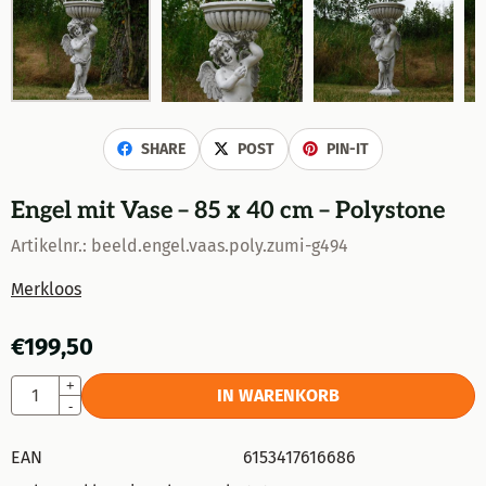
SHARE
POST
PIN-IT
Engel mit Vase – 85 x 40 cm – Polystone
Artikelnr.:
beeld.engel.vaas.poly.zumi-g494
Merkloos
€
199,50
Anzahl
+
IN WARENKORB
-
EAN
6153417616686