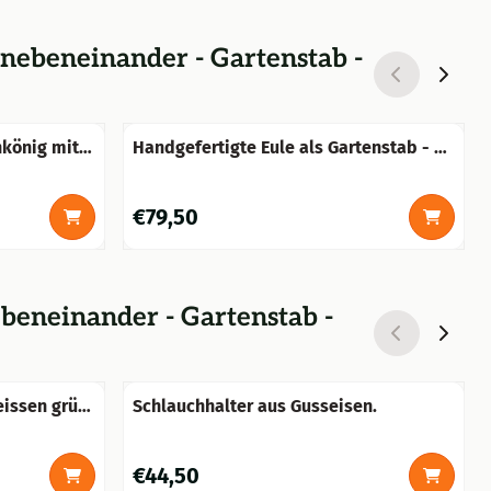
 nebeneinander - Gartenstab -
hkönig mit
Handgefertigte Eule als Gartenstab - 83
cm - Metall
Preis: 79,50
€79,50
ebeneinander - Gartenstab -
issen grün-
Schlauchhalter aus Gusseisen.
Preis: 44,50
€44,50