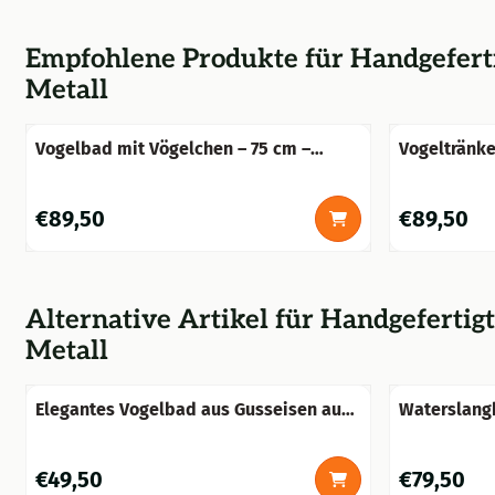
Empfohlene Produkte für
Handgeferti
Metall
Vogelbad mit Vögelchen – 75 cm –
Vogeltränke
Rustikales Blau – Metall
Gusseisen
Preis: 89,50
Preis: 89,50
€89,50
€89,50
Alternative Artikel für
Handgefertigt
Metall
Elegantes Vogelbad aus Gusseisen auf
Waterslangh
Sockel – Vintage-Braun – ca. 40 cm hoch
bruin
Preis: 49,50
Preis: 79,50
€49,50
€79,50