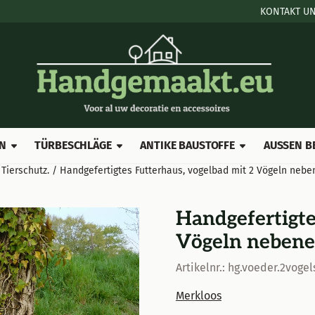
le Cookies zulassen.
KONTAKT UN
N
TÜRBESCHLÄGE
ANTIKE BAUSTOFFE
AUSSEN B
Tierschutz.
/
Handgefertigtes Futterhaus, vogelbad mit 2 Vögeln nebe
Handgefertigte
Vögeln nebenei
Artikelnr.:
hg.voeder.2vogel
Merkloos