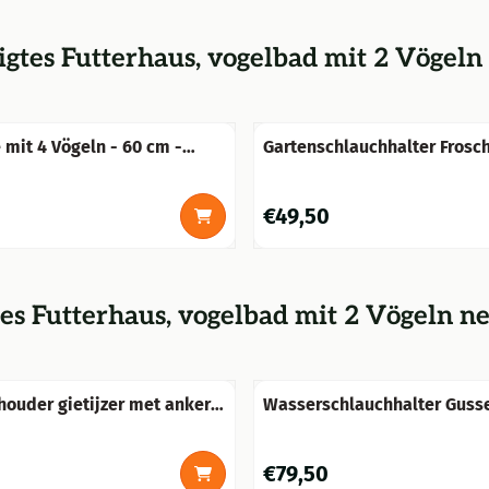
gtes Futterhaus, vogelbad mit 2 Vögeln
 mit 4 Vögeln - 60 cm -
Gartenschlauchhalter Frosc
goldener Krone, Gusseisen
Preis: 49,50
€49,50
es Futterhaus, vogelbad mit 2 Vögeln n
ouder gietijzer met anker,
Wasserschlauchhalter Gusse
braun mit Anker
Preis: 79,50
€79,50