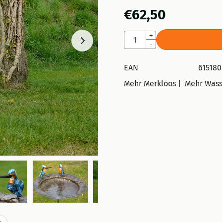
€
62,50
Anzahl
+
-
EAN
61518
Mehr Merkloos
|
Mehr Wasse