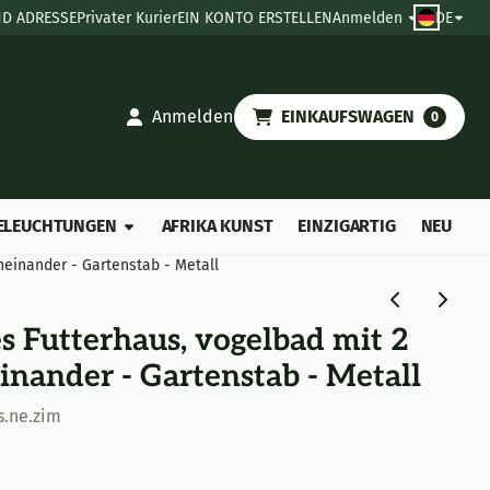
D ADRESSE
Privater Kurier
EIN KONTO ERSTELLEN
Anmelden
DE
Anmelden
EINKAUFSWAGEN
0
ELEUCHTUNGEN
AFRIKA KUNST
EINZIGARTIG
NEU
neinander - Gartenstab - Metall
s Futterhaus, vogelbad mit 2
nander - Gartenstab - Metall
s.ne.zim