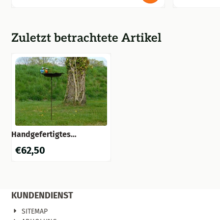
Zuletzt betrachtete Artikel
Handgefertigtes
Futterhaus, vogelbad mit 2
€
62,50
Vögeln nebeneinander -
Gartenstab - Metall
KUNDENDIENST
SITEMAP