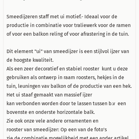
Smeedijzeren staff met ui motief.
-
Ideaal voor
de
productie in c
ombinatie voor
traliewerk voor de ramen
of voor een
balkon
reling of
voor
afrastering in
de
tuin
.
Dit element
"
ui" van
smeedijzer is
een
stijlvol
ijzer
van
de hoogste kwaliteit
.
Als een
zeer
decoratief en
stabiel
rooster
kunt u deze
gebruiken
als
ontwerp in
raam roosters
,
hekjes
in de
tuin
,
leuningen vav balkon
of de productie
van
een hek
.
Het
ui
staaf
gemaakt van massief
ijzer
kan
verbonden
worden door te lassen tussen b.v
een
bovenste
en
onderste
horizontale balk
.
Zie ook onze
vele andere
ornamenten en
rooster
van
smeedijzer
:
Op een van de
foto's
zie
de
combinatie
mogelijkheid
met een ander
artikel