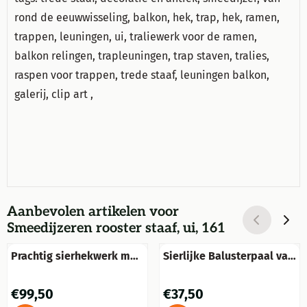
rond de eeuwwisseling
,
balkon
,
hek
, trap,
hek
,
ramen,
trappen
,
leuningen
,
ui
,
traliewerk voor de ramen
,
balkon
relingen
,
trapleuningen
, trap
staven,
tralies
,
raspen
voor trappen
, trede
staaf,
leuningen balkon
,
galerij
,
clip
art
,
Aanbevolen artikelen voor
Smeedijzeren rooster staaf, ui, 161
Prachtig sierhekwerk met
Sierlijke Balusterpaal van
Franse lelie metaal met 2
Steen – 60 cm Hoog
x tuinsteek, echt mooi!!
Prijs: 99,50
Prijs: 37,50
€99,50
€37,50