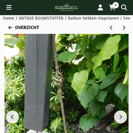
Cookievoorkeuren zijn beschikbaar. Kies instellingen of sta all
0
Home
/
ANTIEKE BOUWSTOFFEN
/
Balkon-hekken-trapstaven
/
Smeed
OVERZICHT