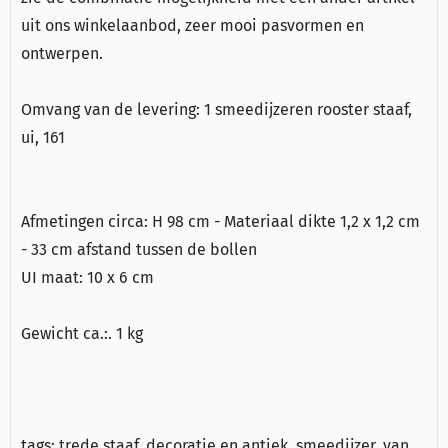
uit ons
winkela
anbod
,
zeer
mooi pasvormen en
ontwerpen.
Omvang van de levering
:
1
smeedijzeren
rooster
staaf,
ui
, 161
Afmetingen circa
:
H
98
cm
-
Materiaal
dikte
1,2
x
1,2
cm
-
33
cm
afstand tussen
de bollen
UI maat:
10
x
6
cm
Gewicht ca.
:.
1
kg
tags:
trede
staaf,
decoratie en
antiek
,
smeedijzer,
van