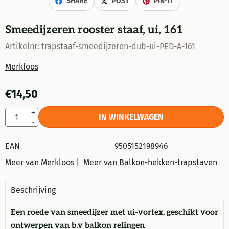
SHARE
POST
PIN-IT
Smeedijzeren rooster staaf, ui, 161
Artikelnr:
trapstaaf-smeedijzeren-dub-ui-PED-A-161
Merkloos
€
14,50
Aantal
+
IN WINKELWAGEN
-
EAN
9505152198946
Meer van Merkloos
|
Meer van Balkon-hekken-trapstaven
Beschrijving
Een
roede van
smeedijzer met
ui
-
vortex, geschikt voor
ontwerpen van b.v
balkon
relingen