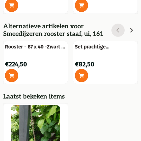
Alternatieve artikelen voor
Smeedijzeren rooster staaf, ui, 161
Rooster - 87 x 40 -Zwart -
Set prachtige
rust - Gietijzer
muurbeugels,zwaar-
gietijzer-rust.
Prijs: 224,50
Prijs: 82,50
€224,50
€82,50
Laatst bekeken items