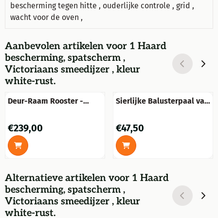
bescherming tegen hitte , ouderlijke controle , grid ,
wacht voor de oven ,
Aanbevolen artikelen voor
1 Haard
bescherming, spatscherm ,
Victoriaans smeedijzer , kleur
white-rust.
Deur-Raam Rooster -
Sierlijke Balusterpaal van
Wandornament - Gietijzer
Steen – 90 cm Hoog
- Zwart
Prijs: 239,00
Prijs: 47,50
€239,00
€47,50
Alternatieve artikelen voor
1 Haard
bescherming, spatscherm ,
Victoriaans smeedijzer , kleur
white-rust.