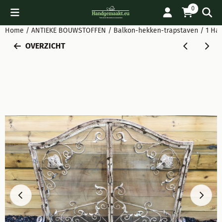
Cookievoorkeuren zijn beschikbaar. Kies instellingen of sta all
0
Home
/
ANTIEKE BOUWSTOFFEN
/
Balkon-hekken-trapstaven
/
1 Haa
OVERZICHT