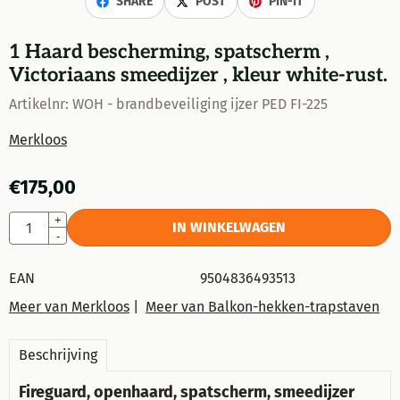
SHARE
POST
PIN-IT
1 Haard bescherming, spatscherm ,
Victoriaans smeedijzer , kleur white-rust.
Artikelnr:
WOH - brandbeveiliging ijzer PED FI-225
Merkloos
€
175,00
Aantal
+
IN WINKELWAGEN
-
EAN
9504836493513
Meer van Merkloos
|
Meer van Balkon-hekken-trapstaven
Beschrijving
Fireguard, openhaard, spatscherm, smeedijzer