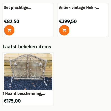
Set prachtige
Antiek vintage Hek -
muurbeugels,zwaar-
Rooster - Wandornament
gietijzer-rust.
- Frans balkon-168 cm -
Prijs: 82,50
Prijs: 399,50
€82,50
€399,50
Zwart
Laatst bekeken items
1 Haard bescherming,
spatscherm , Victoriaans
€
175,00
smeedijzer , kleur white-
rust.