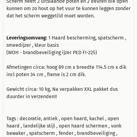
Scherm heeft 2 uitslaande poten en 2 deuren die open
kunnen om zo hout op het vuur te kunnen leggen zonder
dat het scherm weggetild moet worden.
Leveringsomvang:
1 Haard bescherming, spatscherm ,
smeedijzer , kleur basis
(
WOH - brandbeveiliging ijzer PED FI-225
)
Afmetingen circa: hoog 89 cm x breedte 114.5 cm x dik
incl poten 34 cm , frame is 2 cm dik.
Gewicht circa: 10 kg, Na verpakken XXL pakket dus
duurder in verzenden!!
Tags : decoratie, antiek , open haard, kachel , open
haard , landelijke stijl , open haard schermen , vonk
bewaker , spatscherm , fender , brandbeveiliging ,