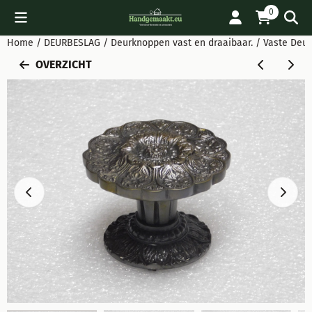
Cookievoorkeuren zijn beschikbaar. Kies instellingen of sta all
0
Home
/
DEURBESLAG
/
Deurknoppen vast en draaibaar.
/
Vaste Deur
OVERZICHT