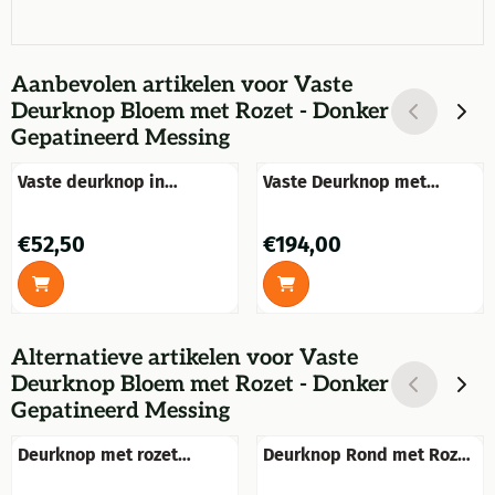
Aanbevolen artikelen voor
Vaste
Deurknop Bloem met Rozet - Donker
Gepatineerd Messing
Vaste deurknop in
Vaste Deurknop met
geborsteld nikkel
Bloemrozet - Donker
Gepatineerd Messing
Prijs: 52,50
Prijs: 194,00
€52,50
€194,00
Alternatieve artikelen voor
Vaste
Deurknop Bloem met Rozet - Donker
Gepatineerd Messing
Deurknop met rozet
Deurknop Rond met Rozet
messing 70mm, deurknop
- Vast en Draaibaar -