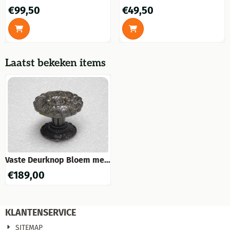
voor de voordeur, Massief
Messing
Prijs: 99,50
Prijs: 49,50
€99,50
€49,50
en edel!! (Vaste knop.)
Laatst bekeken items
Vaste Deurknop Bloem met
Rozet - Donker Gepatineerd
€
189,00
Messing
KLANTENSERVICE
SITEMAP