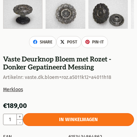
SHARE
POST
PIN-IT
Vaste Deurknop Bloem met Rozet -
Donker Gepatineerd Messing
Artikelnr:
vaste.dk.bloem+roz.a5011k12+a4011h18
Merkloos
€
189,00
Aantal
+
IN WINKELWAGEN
-
EAN
6153434864862