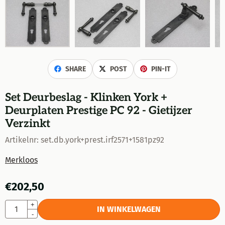
SHARE
POST
PIN-IT
Set Deurbeslag - Klinken York +
Deurplaten Prestige PC 92 - Gietijzer
Verzinkt
Artikelnr:
set.db.york+prest.irf2571+1581pz92
Merkloos
€
202,50
Aantal
+
IN WINKELWAGEN
-