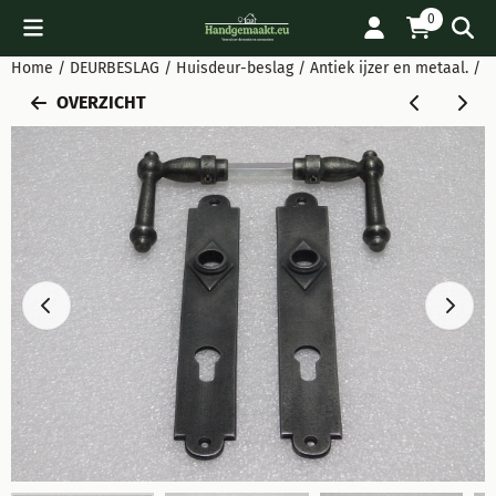
Cookievoorkeuren zijn beschikbaar. Kies instellingen of sta all
0
Home
/
DEURBESLAG
/
Huisdeur-beslag
/
Antiek ijzer en metaal.
/
S
OVERZICHT