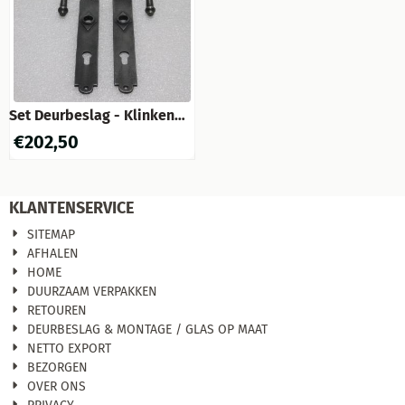
Set Deurbeslag - Klinken
York + Deurplaten Prestige
€
202,50
PC 92 - Gietijzer Verzinkt
KLANTENSERVICE
SITEMAP
AFHALEN
HOME
DUURZAAM VERPAKKEN
RETOUREN
DEURBESLAG & MONTAGE / GLAS OP MAAT
NETTO EXPORT
BEZORGEN
OVER ONS