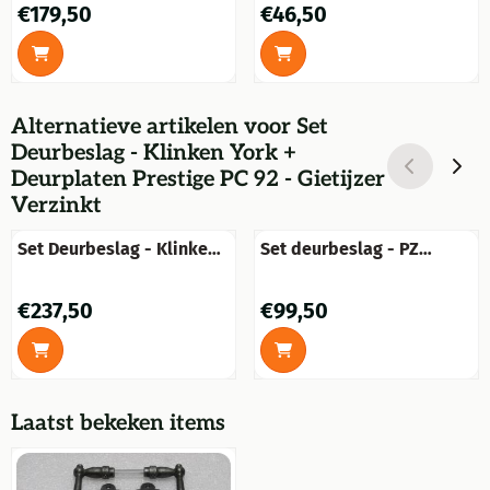
Prijs: 179,50
Prijs: 46,50
€179,50
€46,50
geroest
Alternatieve artikelen voor
Set
Deurbeslag - Klinken York +
Deurplaten Prestige PC 92 - Gietijzer
Verzinkt
Set Deurbeslag - Klinken
Set deurbeslag - PZ
Victoria + Deurplaten
Castle - zwart - ijzer
Royale PC 92 - Gietijzer
Prijs: 237,50
Prijs: 99,50
€237,50
€99,50
Verzinkt
Laatst bekeken items