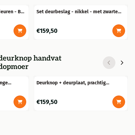
euren - BB
Set deurbeslag - nikkel - met zwarte
grepen
porseleinen handgrepen
Prijs: 159,50
€159,50
1 deurknop handvat
 dopmoer
ange
Deurknop + deurplaat, prachtig
eerd
deurbeslag, PZ92
Prijs: 159,50
€159,50