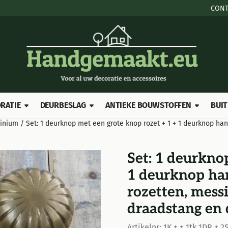
e cookies toe.
CONT
RATIE
DEURBESLAG
ANTIEKE BOUWSTOFFEN
BUIT
minium
/
Set: 1 deurknop met een grote knop rozet + 1 + 1 deurknop h
Set: 1 deurkno
1 deurknop han
rozetten, mess
draadstang en
Artikelnr:
1K + + 1tk 1DR +