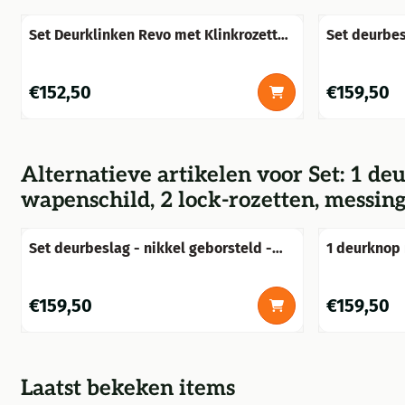
Set Deurklinken Revo met Klinkrozetten
Set deurbes
- Donker Gepatineerd Messing
met zwarte 
Prijs: 152,50
Prijs: 159,50
€152,50
€159,50
Alternatieve artikelen voor
Set: 1 de
wapenschild, 2 lock-rozetten, messi
Set deurbeslag - nikkel geborsteld -
1 deurknop 
keramische handgrepen ivoor + lange
wapenschil
plaat voordeur PZ92
is niet rote
bevestigin
Prijs: 159,50
Prijs: 159,50
€159,50
€159,50
Laatst bekeken items