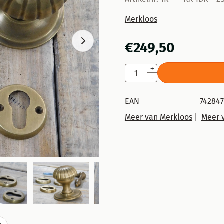
Merkloos
€
249,50
Aantal
+
-
EAN
74284
Meer van Merkloos
|
Meer 