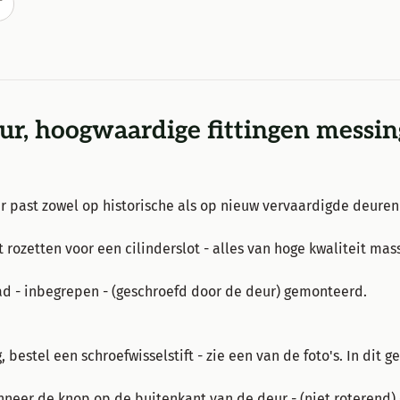
T
r, hoogwaardige fittingen messin
r past zowel op historische als op nieuw vervaardigde deuren 
rozetten voor een cilinderslot - alles van hoge kwaliteit mas
ad - inbegrepen - (geschroefd door de deur) gemonteerd.
 bestel een schroefwisselstift - zie een van de foto's.
In dit g
nneer de knop op de buitenkant van de deur - (niet roterend) 