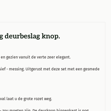
g deurbeslag knop
.
en gezien vanuit de verte zeer elegant.
sief - messing.
Uitgerust met deze set met een gesmede
eval laat u de grote rozet weg.
- zou moeten zijn.
De deurknop binnenkant is nog