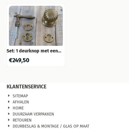
Set: 1 deurknop met een
grote knop rozet + 1 + 1
€
249,50
deurknop handvat
wapenschild, 2 lock-
rozetten, messing
patinamet 93 mm lange
draadstang en dopmoer
KLANTENSERVICE
SITEMAP
AFHALEN
HOME
DUURZAAM VERPAKKEN
RETOUREN
DEURBESLAG & MONTAGE / GLAS OP MAAT