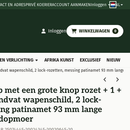
ACT EN ADRES
PRIVÉ KOERIER
ACCOUNT AANMAKEN
Inloggen
NL
Inloggen
WINKELWAGEN
0
EN VERLICHTING
AFRIKA KUNST
EXCLUSIEF
NIEUW
andvat wapenschild, 2 lock-rozetten, messing patinamet 93 mm lange 
p met een grote knop rozet + 1 +
dvat wapenschild, 2 lock-
ing patinamet 93 mm lange
 dopmoer
 2SR 25074445-20024345-20020645-20