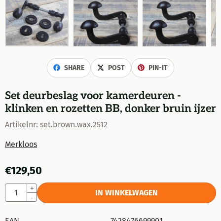
SHARE
POST
PIN-IT
Set deurbeslag voor kamerdeuren -
klinken en rozetten BB, donker bruin ijzer
Artikelnr:
set.brown.wax.2512
Merkloos
€
129,50
Aantal
+
IN WINKELWAGEN
-
EAN
7428476699901