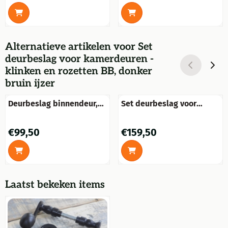
Alternatieve artikelen voor
Set
deurbeslag voor kamerdeuren -
klinken en rozetten BB, donker
bruin ijzer
Deurbeslag binnendeur,
Set deurbeslag voor
krukken met rozet,
kamerdeuren - nikkel met
messing glans
antieke witte keramische
Prijs: 99,50
Prijs: 159,50
€99,50
€159,50
handgrepen
Laatst bekeken items