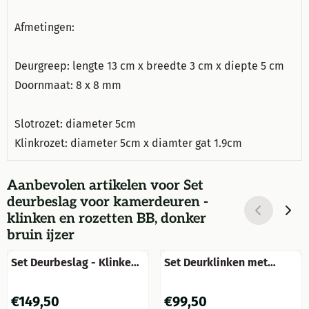
Afmetingen:
Deurgreep: lengte 13 cm x breedte 3 cm x diepte 5 cm
Doornmaat: 8 x 8 mm
Slotrozet: diameter 5cm
Klinkrozet: diameter 5cm x diamter gat 1.9cm
Aanbevolen artikelen voor
Set
deurbeslag voor kamerdeuren -
klinken en rozetten BB, donker
bruin ijzer
Set Deurbeslag - Klinken
Set Deurklinken met
en Rozetten - BB -
Ronde Klinkrozetten +
Messing Getrommeld
Sleutelrozetten PC -
Prijs: 149,50
Prijs: 99,50
€149,50
€99,50
Matzwart - Alu