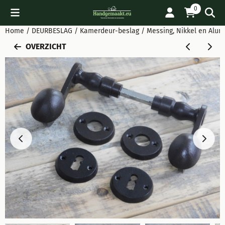
Cookievoorkeuren zijn beschikbaar. Kies instellingen of sta all
0
Home
/
DEURBESLAG
/
Kamerdeur-beslag
/
Messing, Nikkel en Alu
OVERZICHT