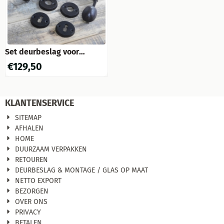
Set deurbeslag voor
kamerdeuren - klinken en
€
129,50
rozetten BB, donker bruin
ijzer
KLANTENSERVICE
SITEMAP
AFHALEN
HOME
DUURZAAM VERPAKKEN
RETOUREN
DEURBESLAG & MONTAGE / GLAS OP MAAT
NETTO EXPORT
BEZORGEN
OVER ONS
PRIVACY
BETALEN