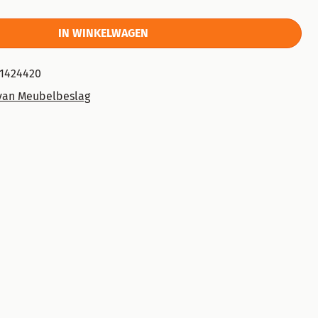
IN WINKELWAGEN
51424420
van Meubelbeslag