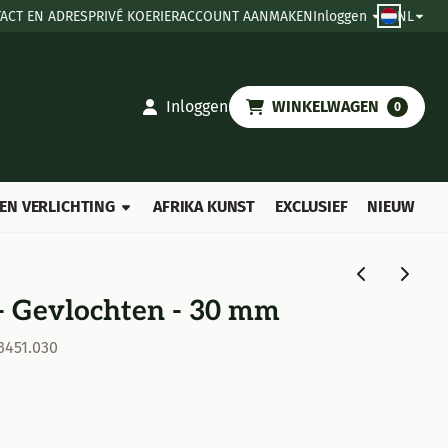
ACT EN ADRES
PRIVÉ KOERIER
ACCOUNT AANMAKEN
Inloggen
NL
Inloggen
WINKELWAGEN
0
EN VERLICHTING
AFRIKA KUNST
EXCLUSIEF
NIEUW
 Gevlochten - 30 mm
3451.030