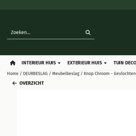
Cookievoorkeuren zijn beschikbaar. Kies instellingen of sta all
Zoeken
INTERIEUR HUIS
EXTERIEUR HUIS
TUIN DECO
Home
/
DEURBESLAG
/
Meubelbeslag
/
Knop Chroom - Gevlochten
OVERZICHT