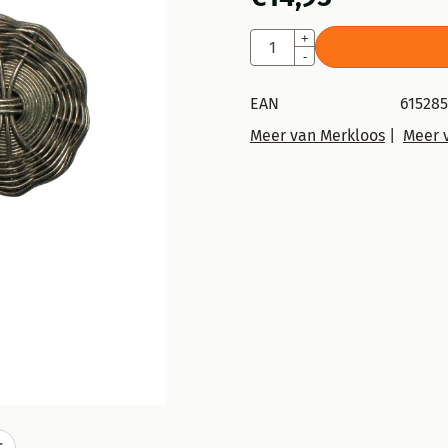
Aantal
+
-
EAN
61528
Meer van Merkloos
|
Meer 