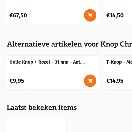
Prijs: 67,50
Prijs: 14,50
€67,50
€14,50
Alternatieve artikelen voor
Knop Chr
Holle Knop + Rozet - 31 mm - Ant.
T-Knop - Ma
Messing
Prijs: 9,95
Prijs: 14,95
€9,95
€14,95
Laatst bekeken items