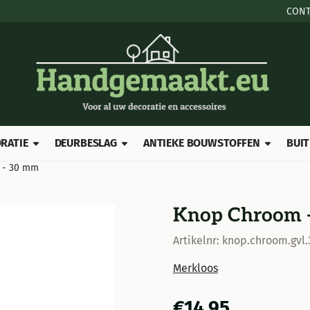
e cookies toe.
CONT
RATIE
DEURBESLAG
ANTIEKE BOUWSTOFFEN
BUIT
 - 30 mm
Knop Chroom -
Artikelnr:
knop.chroom.gvl.
Merkloos
€
14,95