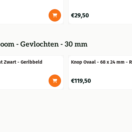
Prijs: 29,50
€29,50
oom - Gevlochten - 30 mm
t Zwart - Geribbeld
Knop Ovaal - 68 x 24 mm - R
Prijs: 119,50
€119,50