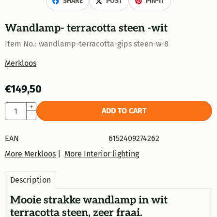
SHARE
POST
PIN-IT
Wandlamp- terracotta steen -wit
Item No.:
wandlamp-terracotta-gips steen-w-8
Merkloos
€
149,50
Quantity
+
ADD TO CART
-
EAN
6152409274262
More Merkloos
|
More Interior lighting
Description
Mooie strakke wandlamp in wit
terracotta steen, zeer fraai.