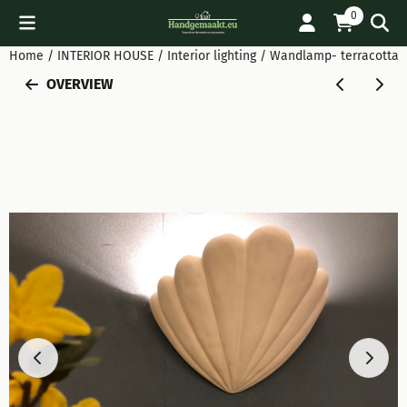
Cookie preferences are available. Choose settings or allow all
0
Home
/
INTERIOR HOUSE
/
Interior lighting
/
Wandlamp- terracotta s
OVERVIEW