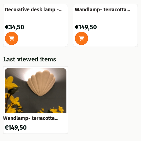
Decorative desk lamp -
Wandlamp- terracotta
Wireless - Antique look -
steen -wit- W-3, modern.
Rustic
Price: 34,50
Price: 149,50
€34,50
€149,50
Last viewed items
Wandlamp- terracotta
steen -wit
€
149,50