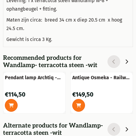
Levering: 1 x terracotta steen wandlamp W-8 +
ophangbeugel + fitting.
Maten zijn circa: breed 34 cm x diep 20.5 cm x hoog
24.5 cm.
Gewicht is circa 3 Kg.
Recommended products for
Wandlamp- terracotta steen -wit
Pendant lamp Archtiq -
Antique Osmeka - Railway
By-Boo - Gold Bronze
light - Incl. pendant
Price: 114,50
Price: 149,50
€114,50
€149,50
Alternate products for
Wandlamp-
terracotta steen -wit