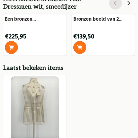
Dressmen wit, smeedijzer
Een bronzen
Bronzen beeld van 2
beeld/sculptuur van het
rennende hazen
lichaam van Christus, voor
Prijs: 225,95
Prijs: 139,50
€225,95
€139,50
aan de wand
Laatst bekeken items