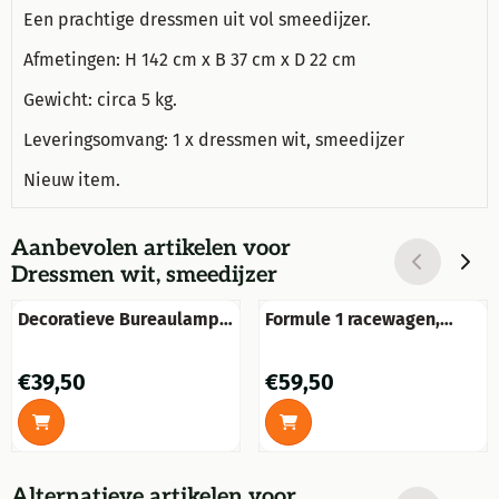
Een prachtige dressmen uit vol smeedijzer.
Afmetingen: H 142 cm x B 37 cm x D 22 cm
Gewicht: circa 5 kg.
Leveringsomvang: 1 x dressmen wit, smeedijzer
Nieuw item.
Aanbevolen artikelen voor
Dressmen wit, smeedijzer
Decoratieve Bureaulamp -
Formule 1 racewagen,
Draadloos - Antiek look -
metaal, handgemaakt!!
Zwart
Prijs: 39,50
Prijs: 59,50
€39,50
€59,50
Alternatieve artikelen voor