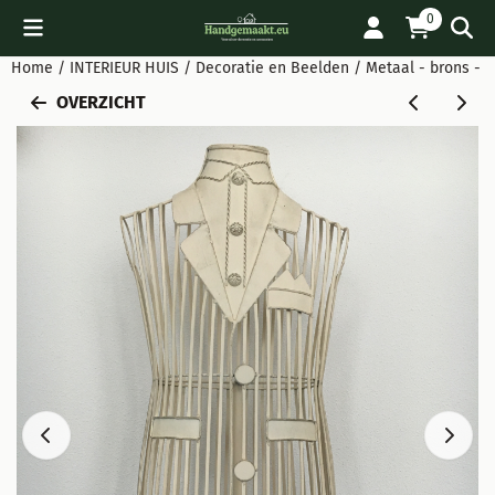
Cookievoorkeuren zijn beschikbaar. Kies instellingen of sta all
0
Home
/
INTERIEUR HUIS
/
Decoratie en Beelden
/
Metaal - brons - al
OVERZICHT