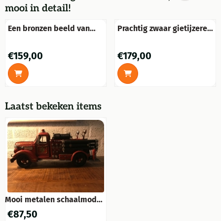
mooi in detail!
Een bronzen beeld van
Prachtig zwaar gietijzeren
een topless dame op
wandornament vrouw,
barkruk
old-rust-white
Prijs: 159,00
Prijs: 179,00
€159,00
€179,00
Laatst bekeken items
Mooi metalen schaalmodel
van een brandweerwagen /
€
87,50
brandweerauto, mooi in