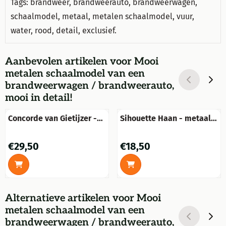
Tags: brandweer, brandweerauto, brandweerwagen,
schaalmodel, metaal, metalen schaalmodel, vuur,
water, rood, detail, exclusief.
Aanbevolen artikelen voor
Mooi
metalen schaalmodel van een
brandweerwagen / brandweerauto,
mooi in detail!
Concorde van Gietijzer -
Sihouette Haan - metaal
30 cm - Vintage Look - Old
mat-bruin, tuinsteker
White
Prijs: 29,50
Prijs: 18,50
€29,50
€18,50
Alternatieve artikelen voor
Mooi
metalen schaalmodel van een
brandweerwagen / brandweerauto,