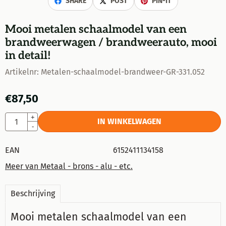
SHARE
POST
PIN-IT
Mooi metalen schaalmodel van een
brandweerwagen / brandweerauto, mooi
in detail!
Artikelnr:
Metalen-schaalmodel-brandweer-GR-331.052
€
87,50
Aantal
+
IN WINKELWAGEN
-
EAN
6152411134158
Meer van Metaal - brons - alu - etc.
Beschrijving
Mooi metalen schaalmodel van een