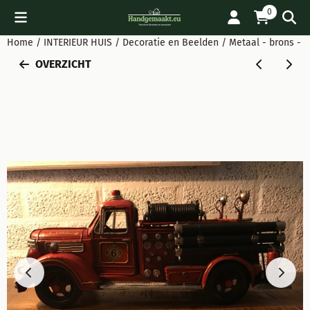
Cookievoorkeuren zijn beschikbaar. Kies instellingen of sta all
0
Home
/
INTERIEUR HUIS
/
Decoratie en Beelden
/
Metaal - brons - al
OVERZICHT