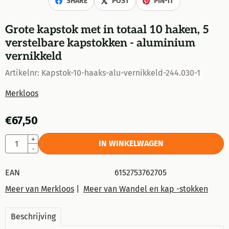
SHARE
POST
PIN-IT
Grote kapstok met in totaal 10 haken, 5
verstelbare kapstokken - aluminium
vernikkeld
Artikelnr:
Kapstok-10-haaks-alu-vernikkeld-244.030-1
Merkloos
€
67,50
Aantal
+
IN WINKELWAGEN
-
EAN
6152753762705
Meer van Merkloos
|
Meer van Wandel en kap -stokken
Beschrijving