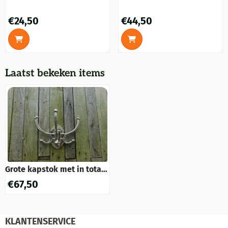
sculptuur man - gietijzer
chrome-nikkel
handgranaten handvat
Prijs: 24,50
Prijs: 44,50
€24,50
€44,50
Laatst bekeken items
Grote kapstok met in totaal
10 haken, 5 verstelbare
€
67,50
kapstokken - aluminium
vernikkeld
KLANTENSERVICE