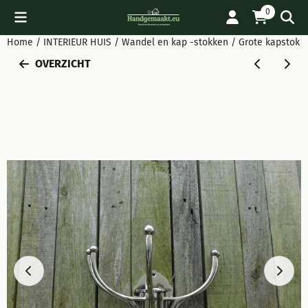
Cookievoorkeuren zijn beschikbaar. Kies instellingen of sta all
0
Home
/
INTERIEUR HUIS
/
Wandel en kap -stokken
/
Grote kapstok m
OVERZICHT