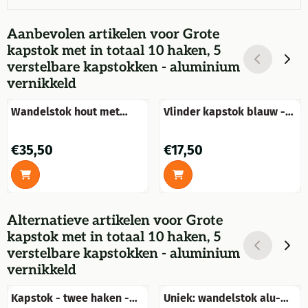
Aanbevolen artikelen voor
Grote
kapstok met in totaal 10 haken, 5
verstelbare kapstokken - aluminium
vernikkeld
Wandelstok hout met
Vlinder kapstok blauw -
adelaarshoofd, messing.
handgemaakt van metaal
Prijs: 35,50
Prijs: 17,50
€35,50
€17,50
Alternatieve artikelen voor
Grote
kapstok met in totaal 10 haken, 5
verstelbare kapstokken - aluminium
vernikkeld
Kapstok - twee haken -
Uniek: wandelstok alu-