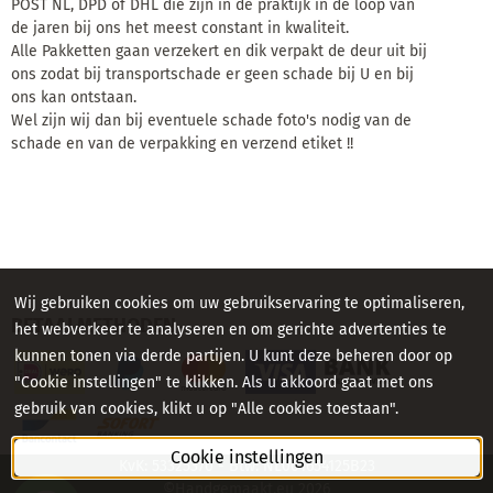
POST NL, DPD of DHL die zijn in de praktijk in de loop van
de jaren bij ons het meest constant in kwaliteit.
Alle Pakketten gaan verzekert en dik verpakt de deur uit bij
ons zodat bij transportschade er geen schade bij U en bij
ons kan ontstaan.
Wel zijn wij dan bij eventuele schade foto's nodig van de
schade en van de verpakking en verzend etiket !!
Wij gebruiken cookies om uw gebruikservaring te optimaliseren,
BETAALMETHODEN
het webverkeer te analyseren en om gerichte advertenties te
kunnen tonen via derde partijen. U kunt deze beheren door op
"Cookie instellingen" te klikken. Als u akkoord gaat met ons
gebruik van cookies, klikt u op "Alle cookies toestaan".
Cookie instellingen
KvK: 53325370 - Btw: NL001654125B23
©Handgemaakt.eu
2026