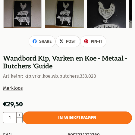
SHARE
POST
PIN-IT
Wandbord Kip, Varken en Koe - Metaal -
Butchers 'Guide
Artikelnr:
kip.vrkn.koe.wb.butchers.333.020
Merkloos
€
29,50
Aantal
+
IN WINKELWAGEN
-
EAN
6097031222260