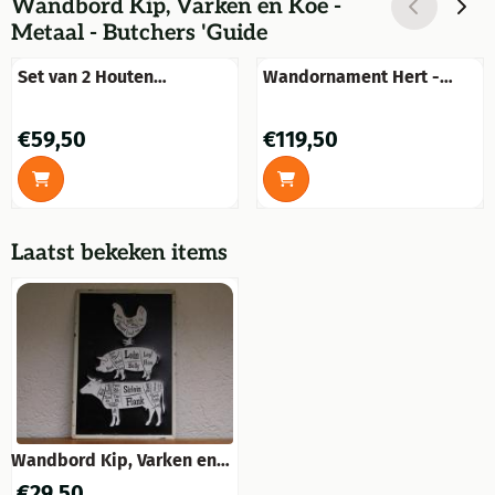
Wandbord Kip, Varken en Koe -
Metaal - Butchers 'Guide
Set van 2 Houten
Wandornament Hert -
wandborden met daarop:
zwart - alu
makreel&tonijn
Prijs: 59,50
Prijs: 119,50
€59,50
€119,50
Laatst bekeken items
Wandbord Kip, Varken en
Koe - Metaal - Butchers
€
29,50