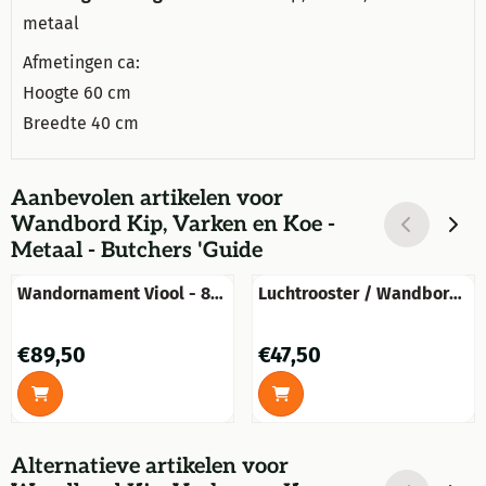
metaal
Afmetingen ca:
Hoogte 60 cm
Breedte 40 cm
Aanbevolen artikelen voor
Wandbord Kip, Varken en Koe -
Metaal - Butchers 'Guide
Wandornament Viool - 85
Luchtrooster / Wandbord
cm - Zwart
- Vierkant - Goudbrons -
Gietijzer
Prijs: 89,50
Prijs: 47,50
€89,50
€47,50
Alternatieve artikelen voor