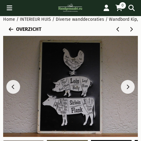
Cookievoorkeuren zijn beschikbaar. Kies instellingen of sta all
0
Home
/
INTERIEUR HUIS
/
Diverse wanddecoraties
/
Wandbord Kip, V
OVERZICHT