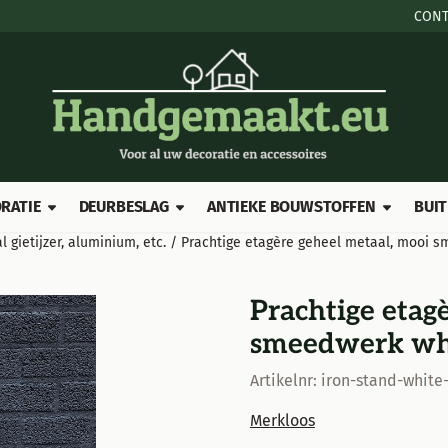
e cookies toe.
CONT
RATIE
DEURBESLAG
ANTIEKE BOUWSTOFFEN
BUIT
l gietijzer, aluminium, etc.
/
Prachtige etagère geheel metaal, mooi s
Prachtige etag
smeedwerk whi
Artikelnr:
iron-stand-white-
Merkloos