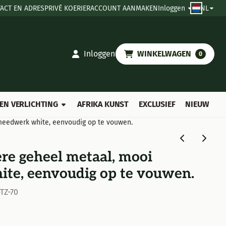
ACT EN ADRES
PRIVÉ KOERIER
ACCOUNT AANMAKEN
Inloggen
NL
Inloggen
WINKELWAGEN
0
EN VERLICHTING
AFRIKA KUNST
EXCLUSIEF
NIEUW
meedwerk white, eenvoudig op te vouwen.
ère geheel metaal, mooi
te, eenvoudig op te vouwen.
TZ-70