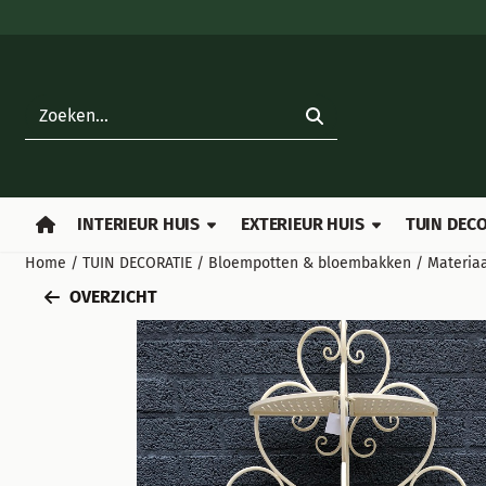
Cookievoorkeuren zijn beschikbaar. Kies instellingen of sta all
Zoeken
INTERIEUR HUIS
EXTERIEUR HUIS
TUIN DECO
Home
/
TUIN DECORATIE
/
Bloempotten & bloembakken
/
Materiaa
OVERZICHT