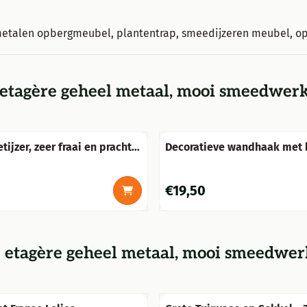
etalen opbergmeubel, plantentrap, smeedijzeren meubel, op
 etagère geheel metaal, mooi smeedwerk
tijzer, zeer fraai en prachtig
Decoratieve wandhaak met 
hanging basket haak
Prijs: 19,50
€19,50
 etagère geheel metaal, mooi smeedwer