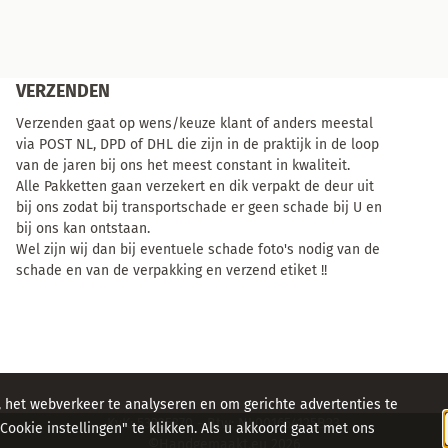
VERZENDEN
Verzenden gaat op wens/keuze klant of anders meestal
via POST NL, DPD of DHL die zijn in de praktijk in de loop
van de jaren bij ons het meest constant in kwaliteit.
Alle Pakketten gaan verzekert en dik verpakt de deur uit
bij ons zodat bij transportschade er geen schade bij U en
bij ons kan ontstaan.
Wel zijn wij dan bij eventuele schade foto's nodig van de
schade en van de verpakking en verzend etiket !!
, het webverkeer te analyseren en om gerichte advertenties te
KvK: 53325370 - Btw: NL001654125B23
ookie instellingen" te klikken. Als u akkoord gaat met ons
©Handgemaakt.eu
2026