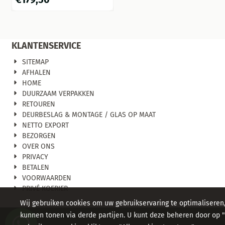
white, eenvoudig op te
vouwen.
KLANTENSERVICE
SITEMAP
AFHALEN
HOME
DUURZAAM VERPAKKEN
RETOUREN
DEURBESLAG & MONTAGE / GLAS OP MAAT
NETTO EXPORT
BEZORGEN
OVER ONS
PRIVACY
BETALEN
VOORWAARDEN
PRIVÉ KOERIER
Wij gebruiken cookies om uw gebruikservaring te optimaliseren
kunnen tonen via derde partijen. U kunt deze beheren door op "C