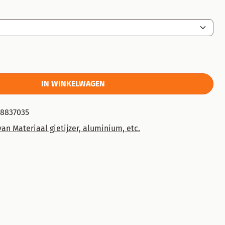
IN WINKELWAGEN
78837035
an Materiaal gietijzer, aluminium, etc.