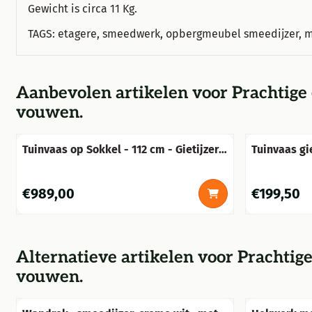
Gewicht is circa 11 Kg.
TAGS: etagere, smeedwerk, opbergmeubel smeedijzer, m
Aanbevolen artikelen voor
Prachtige
vouwen.
Tuinvaas op Sokkel - 112 cm - Gietijzer -
Tuinvaas gie
Rust
ontwerp.
Prijs: 989,00
Prijs: 199,50
€989,00
€199,50
Alternatieve artikelen voor
Prachtige
vouwen.