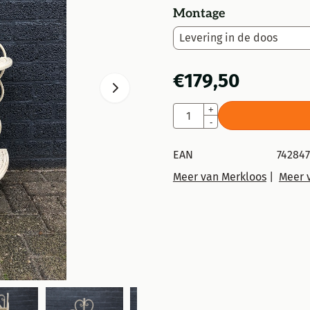
Montage
€
179,50
Aantal
+
-
EAN
74284
Meer van Merkloos
|
Meer v