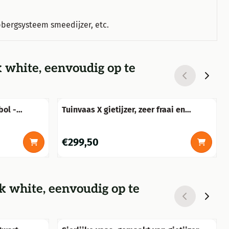
bergsysteem smeedijzer, etc.
 white, eenvoudig op te
bol -
Tuinvaas X gietijzer, zeer fraai en
prachtig ontwerp.
Prijs: 299,50
€299,50
k white, eenvoudig op te