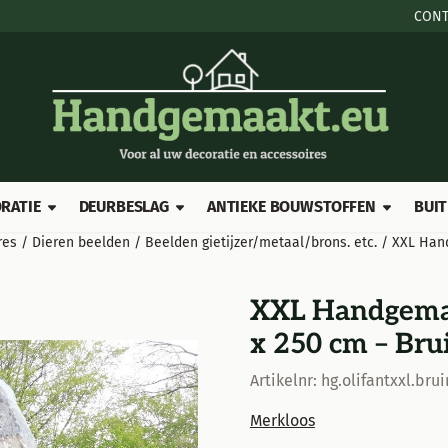
e cookies toe.
CONT
RATIE
DEURBESLAG
ANTIEKE BOUWSTOFFEN
BUIT
res
/
Dieren beelden
/
Beelden gietijzer/metaal/brons. etc.
/
XXL Hand
XXL Handgemaak
x 250 cm – Bru
Artikelnr:
hg.olifantxxl.brui
Merkloos