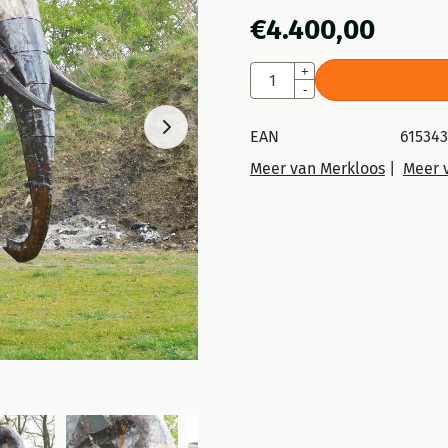
€
4.400,00
Aantal
+
-
EAN
61534
Meer van Merkloos
|
Meer v