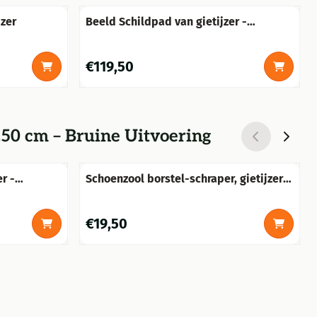
- Gietijzer
Beeld Schildpad van gietijzer -
gedetailleerd
Prijs: 119,50
€119,50
250 cm – Bruine Uitvoering
r -
Schoenzool borstel-schraper, gietijzer
kikker
Prijs: 19,50
€19,50