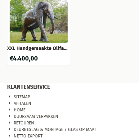
XXL Handgemaakte Olifant
– Metaal – ca. 225 x 250 cm
€
4.400,00
– Bruine Uitvoering
KLANTENSERVICE
SITEMAP
AFHALEN
HOME
DUURZAAM VERPAKKEN
RETOUREN
DEURBESLAG & MONTAGE / GLAS OP MAAT
NETTO EXPORT