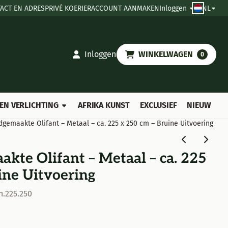
ACT EN ADRES
PRIVÉ KOERIER
ACCOUNT AANMAKEN
Inloggen
NL
Inloggen
WINKELWAGEN
0
EN VERLICHTING
AFRIKA KUNST
EXCLUSIEF
NIEUW
gemaakte Olifant – Metaal – ca. 225 x 250 cm – Bruine Uitvoering
te Olifant – Metaal – ca. 225
ine Uitvoering
n.225.250