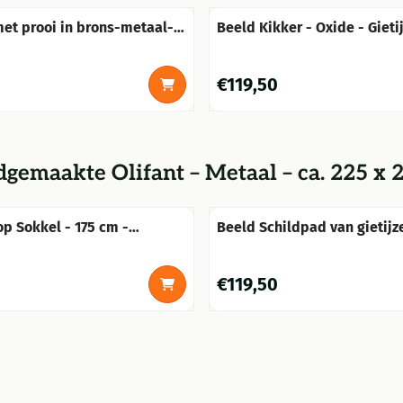
et prooi in brons-metaal-
Beeld Kikker - Oxide 
Prijs: 119,50
€119,50
gemaakte Olifant – Metaal – ca. 225 x 
op Sokkel - 175 cm -
Beeld Schildpad van gietijze
 KOMT November 2026 WEER
gedetailleerd
00
Prijs: 119,50
€119,50