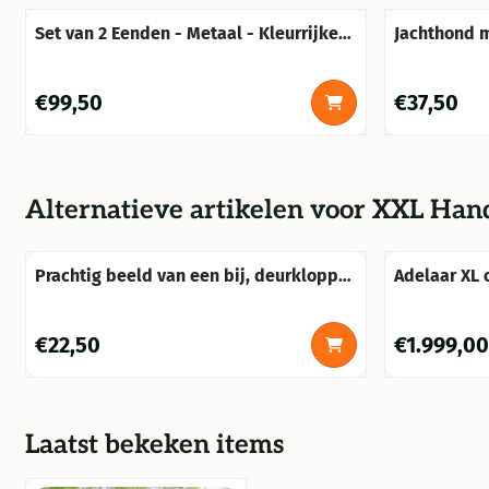
Set van 2 Eenden - Metaal - Kleurrijke
Jachthond m
Decoratie
look.
Prijs: 99,50
Prijs: 37,50
€99,50
€37,50
Alternatieve artikelen voor
XXL Hand
Prachtig beeld van een bij, deurklopper
Adelaar XL 
gietijzer bruin.
Gietijzer,
BINNEN!!
Prijs: 22,50
Prijs: 1 999,
€22,50
€1.999,00
Laatst bekeken items