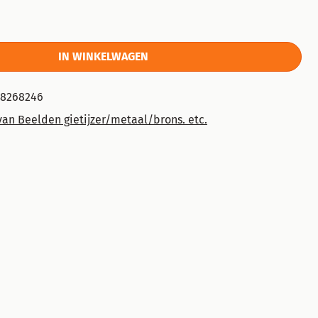
IN WINKELWAGEN
38268246
an Beelden gietijzer/metaal/brons. etc.