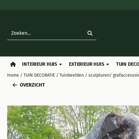
Cookievoorkeuren zijn beschikbaar. Kies instellingen of sta all
Zoeken
INTERIEUR HUIS
EXTERIEUR HUIS
TUIN DECO
Home
/
TUIN DECORATIE
/
Tuinbeelden / sculpturen/ grafaccessoi
OVERZICHT