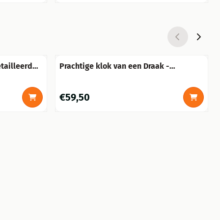
tailleerd
Prachtige klok van een Draak -
polystone
Prijs: 59,50
€59,50