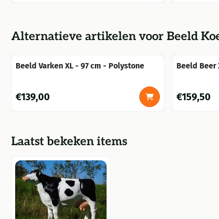
Alternatieve artikelen voor
Beeld Koe
Beeld Varken XL - 97 cm - Polystone
Beeld Beer 
Prijs: 139,00
Prijs: 159,50
€139,00
€159,50
Laatst bekeken items