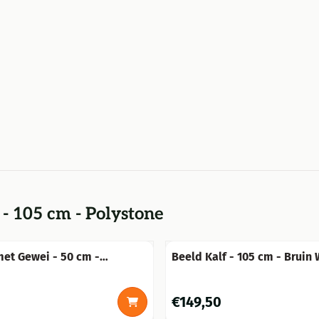
 - 105 cm - Polystone
et Gewei - 50 cm -
Beeld Kalf - 105 cm - Bruin 
Polystone
Prijs: 149,50
€149,50