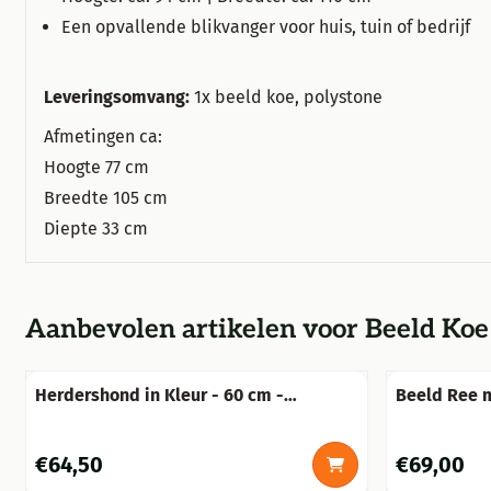
Een opvallende blikvanger voor huis, tuin of bedrijf
Leveringsomvang:
1x beeld koe, polystone
Afmetingen ca:
Hoogte 77 cm
Breedte 105 cm
Diepte 33 cm
Aanbevolen artikelen voor
Beeld Koe
Herdershond in Kleur - 60 cm -
Beeld Ree m
Polystone
Polystone
Prijs: 64,50
Prijs: 69,00
€64,50
€69,00