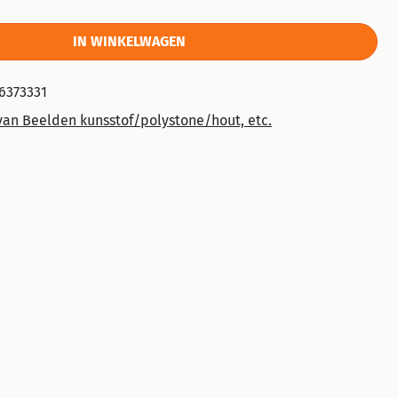
IN WINKELWAGEN
6373331
van Beelden kunsstof/polystone/hout, etc.