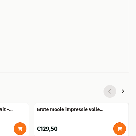
Wit -
Grote mooie impressie volle
leeuwenkop, polystein.
Prijs: 129,50
€129,50