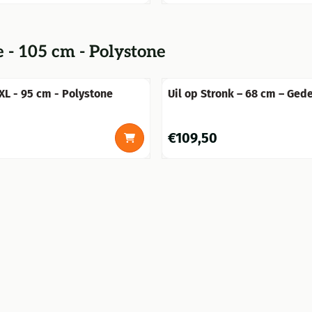
 - 105 cm - Polystone
XL - 95 cm - Polystone
Uil op Stronk – 68 cm – Gede
Beeld – Polystone
Prijs: 109,50
€109,50