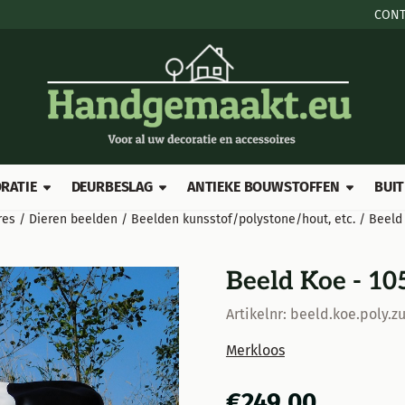
e cookies toe.
CONT
RATIE
DEURBESLAG
ANTIEKE BOUWSTOFFEN
BUIT
res
/
Dieren beelden
/
Beelden kunsstof/polystone/hout, etc.
/
Beeld
Beeld Koe - 10
Artikelnr:
beeld.koe.poly.z
Merkloos
€
249,00