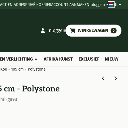
ACT EN ADRES
PRIVÉ KOERIER
ACCOUNT AANMAKEN
Inloggen
NL
Inloggen
WINKELWAGEN
0
EN VERLICHTING
AFRIKA KUNST
EXCLUSIEF
NIEUW
 Koe - 105 cm - Polystone
5 cm - Polystone
umi-g898