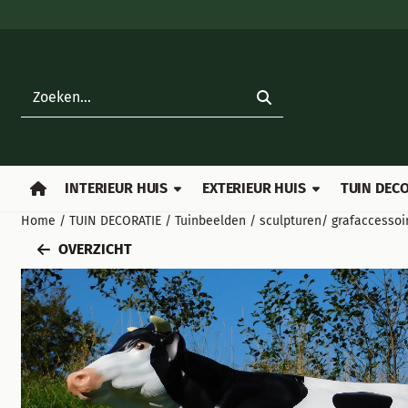
Cookievoorkeuren zijn beschikbaar. Kies instellingen of sta all
Zoeken
INTERIEUR HUIS
EXTERIEUR HUIS
TUIN DECO
Home
/
TUIN DECORATIE
/
Tuinbeelden / sculpturen/ grafaccessoi
OVERZICHT