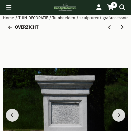
Cookievoorkeuren zijn beschikbaar. Kies instellingen of sta all
0
Home
/
TUIN DECORATIE
/
Tuinbeelden / sculpturen/ grafaccessoire
OVERZICHT