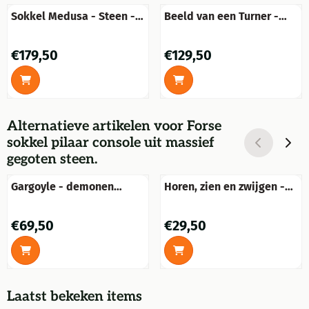
Sokkel Medusa - Steen -
Beeld van een Turner -
80 cm - Zuil
Steunzwaai naar achter
Prijs: 179,50
Prijs: 129,50
€179,50
€129,50
Alternatieve artikelen voor
Forse
sokkel pilaar console uit massief
gegoten steen.
Gargoyle - demonen
Horen, zien en zwijgen -
verdrijver - vol steen -
steen - grijs
wanddeco
Prijs: 69,50
Prijs: 29,50
€69,50
€29,50
Laatst bekeken items