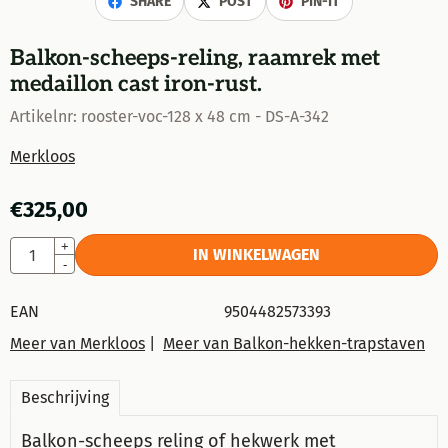
SHARE
POST
PIN-IT
Balkon-scheeps-reling, raamrek met
medaillon cast iron-rust.
Artikelnr:
rooster-voc-128 x 48 cm - DS-A-342
Merkloos
€
325,00
Aantal
+
IN WINKELWAGEN
-
EAN
9504482573393
Meer van Merkloos
|
Meer van Balkon-hekken-trapstaven
Beschrijving
Balkon-scheeps reling of hekwerk met