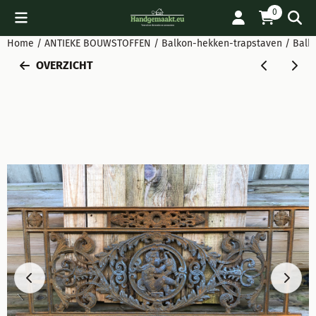
Cookievoorkeuren zijn beschikbaar. Kies instellingen of sta all
0
Home
/
ANTIEKE BOUWSTOFFEN
/
Balkon-hekken-trapstaven
/
Balko
OVERZICHT