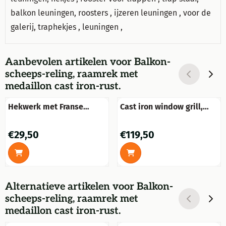
balkon leuningen, roosters , ijzeren leuningen , voor de
galerij, traphekjes , leuningen ,
Aanbevolen artikelen voor
Balkon-
scheeps-reling, raamrek met
medaillon cast iron-rust.
Hekwerk met Franse
Cast iron window grill,
Lelies - Smeedijzer -
raamrooster, massief
Donkerbruin - Sierhek
smeedijzer, rust-bruin.
Prijs: 29,50
Prijs: 119,50
€29,50
€119,50
Alternatieve artikelen voor
Balkon-
scheeps-reling, raamrek met
medaillon cast iron-rust.