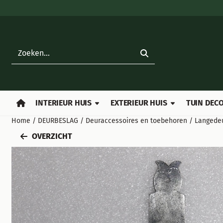
Cookievoorkeuren zijn beschikbaar. Kies instellingen of sta all
Zoeken
INTERIEUR HUIS
EXTERIEUR HUIS
TUIN DECO
Home
/
DEURBESLAG
/
Deuraccessoires en toebehoren
/
Langedeu
OVERZICHT