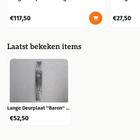
Gietijzer Verzinkt
Messing Br
Prijs: 117,50
Prijs: 27,50
€117,50
€27,50
Laatst bekeken items
Lange Deurplaat ''Baron'' -
BB 72 - Gietijzer Verzinkt
€
52,50