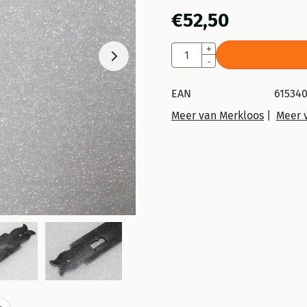
€
52,50
Aantal
+
-
EAN
615340
Meer van Merkloos
|
Meer 