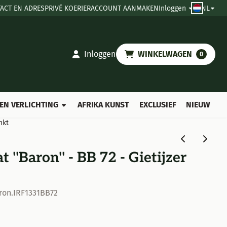
ACT EN ADRES
PRIVÉ KOERIER
ACCOUNT AANMAKEN
Inloggen
NL
Inloggen
WINKELWAGEN
0
EN VERLICHTING
AFRIKA KUNST
EXCLUSIEF
NIEUW
nkt
 ''Baron'' - BB 72 - Gietijzer
ron.IRF1331BB72