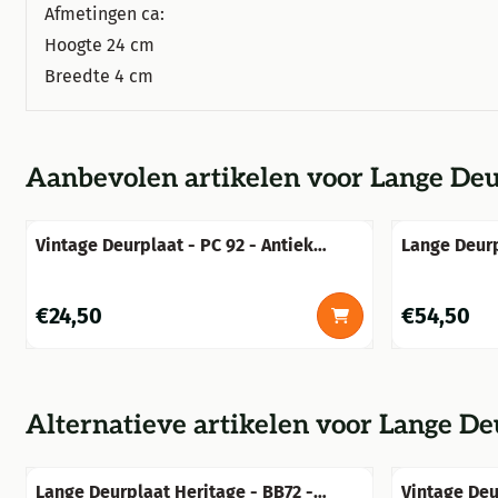
Afmetingen ca:
Hoogte 24 cm
Breedte 4 cm
Aanbevolen artikelen voor
Lange Deur
Vintage Deurplaat - PC 92 - Antiek
Lange Deurp
Messing Brass
Gietijzer Ve
Prijs: 24,50
Prijs: 54,50
€24,50
€54,50
Alternatieve artikelen voor
Lange Deu
Lange Deurplaat Heritage - BB72 -
Vintage Deu