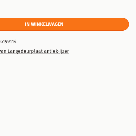
IN WINKELWAGEN
6199114
van Langedeurplaat antiek-ijzer