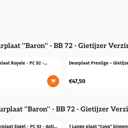
plaat ''Baron'' - BB 72 - Gietijzer Verzi
laat Royale - PC 92 -
Deurplaat Prestige – Gietijz
rzinkt
PC 92
Prijs: 47,50
€47,50
rplaat ''Baron'' - BB 72 - Gietijzer Verz
rplaat Engel - PC 92 - Antiek
1 Lange plaat "Cova" binnend