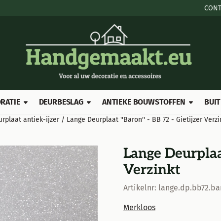
e cookies toe.
CONT
RATIE
DEURBESLAG
ANTIEKE BOUWSTOFFEN
BUIT
rplaat antiek-ijzer
/
Lange Deurplaat ''Baron'' - BB 72 - Gietijzer Verzi
Lange Deurplaat
Verzinkt
Artikelnr:
lange.dp.bb72.ba
Merkloos