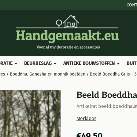
e cookies toe.
CONT
RATIE
DEURBESLAG
ANTIEKE BOUWSTOFFEN
BUIT
res
/
Boeddha, Ganesha en monnik beelden
/
Beeld Boeddha Grijs - 
Beeld Boeddha 
Artikelnr:
beeld.boeddha.st.
Merkloos
€
49,50