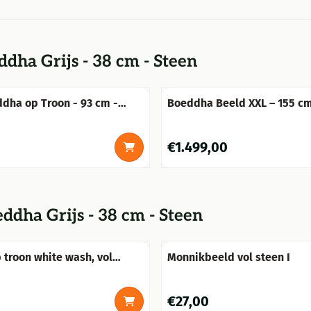
dha Grijs - 38 cm - Steen
dha op Troon - 93 cm -
Boeddha Beeld XXL – 155 cm
Massief Stenen Tuinbeeld
Prijs: 1 499,00
€1.499,00
ddha Grijs - 38 cm - Steen
troon white wash, vol
Monnikbeeld vol steen I
Prijs: 27,00
€27,00