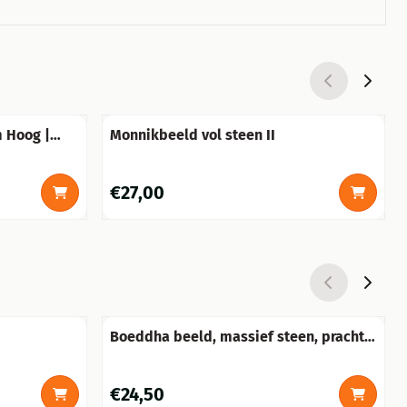
 Hoog |
Monnikbeeld vol steen II
Prijs: 27,00
€27,00
Boeddha beeld, massief steen, prachtig
beeld!!
Prijs: 24,50
€24,50