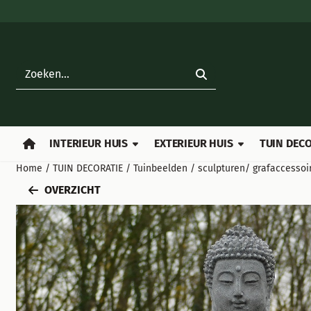
Cookievoorkeuren zijn beschikbaar. Kies instellingen of sta all
Zoeken
INTERIEUR HUIS
EXTERIEUR HUIS
TUIN DECO
Home
/
TUIN DECORATIE
/
Tuinbeelden / sculpturen/ grafaccessoi
OVERZICHT