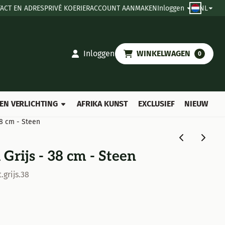
ACT EN ADRES
PRIVÉ KOERIER
ACCOUNT AANMAKEN
Inloggen
NL
Inloggen
WINKELWAGEN
0
EN VERLICHTING
AFRIKA KUNST
EXCLUSIEF
NIEUW
38 cm - Steen
Grijs - 38 cm - Steen
grijs.38