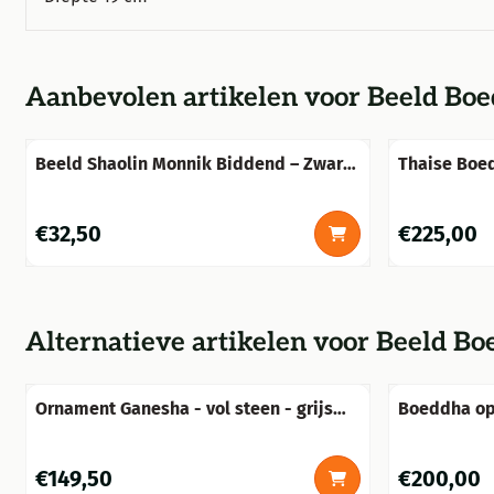
Aanbevolen artikelen voor
Beeld Boed
Beeld Shaolin Monnik Biddend – Zwart
Thaise Boed
- Steen
Steen
Prijs: 32,50
Prijs: 225,00
€32,50
€225,00
Alternatieve artikelen voor
Beeld Boe
Ornament Ganesha - vol steen - grijs
Boeddha op 
met zwart
steen.
Prijs: 149,50
Prijs: 200,00
€149,50
€200,00